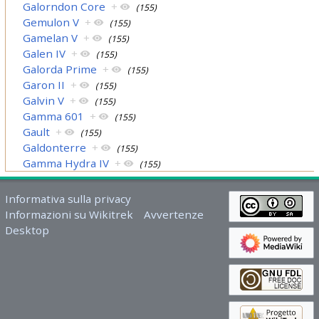
Galorndon Core
+
(155)
Gemulon V
+
(155)
Gamelan V
+
(155)
Galen IV
+
(155)
Galorda Prime
+
(155)
Garon II
+
(155)
Galvin V
+
(155)
Gamma 601
+
(155)
Gault
+
(155)
Galdonterre
+
(155)
Gamma Hydra IV
+
(155)
Informativa sulla privacy
Informazioni su Wikitrek
Avvertenze
Desktop