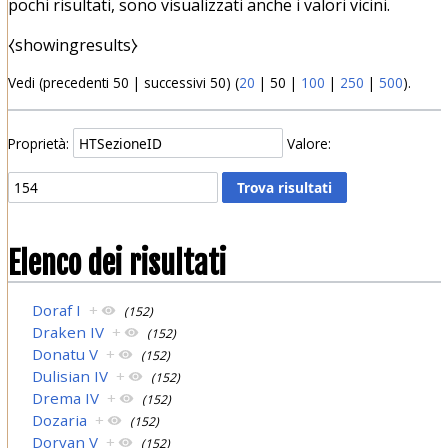
pochi risultati, sono visualizzati anche i valori vicini.
⧼showingresults⧽
Vedi (
precedenti 50
|
successivi 50
) (
20
|
50
|
100
|
250
|
500
).
Proprietà:
Valore:
Elenco dei risultati
Doraf I
+
(152)
Draken IV
+
(152)
Donatu V
+
(152)
Dulisian IV
+
(152)
Drema IV
+
(152)
Dozaria
+
(152)
Dorvan V
+
(152)