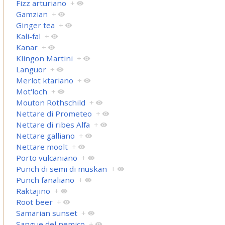
Fizz arturiano
+
Gamzian
+
Ginger tea
+
Kali-fal
+
Kanar
+
Klingon Martini
+
Languor
+
Merlot ktariano
+
Mot'loch
+
Mouton Rothschild
+
Nettare di Prometeo
+
Nettare di ribes Alfa
+
Nettare galliano
+
Nettare moolt
+
Porto vulcaniano
+
Punch di semi di muskan
+
Punch fanaliano
+
Raktajino
+
Root beer
+
Samarian sunset
+
Sangue del nemico
+