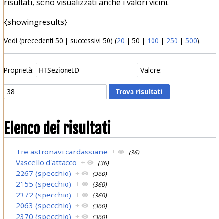
risultati, sono visualizzati anche i valori vicini.
⧼showingresults⧽
Vedi (
precedenti 50
|
successivi 50
) (
20
|
50
|
100
|
250
|
500
).
Proprietà:
Valore:
Elenco dei risultati
Tre astronavi cardassiane
+
(36)
Vascello d'attacco
+
(36)
2267 (specchio)
+
(360)
2155 (specchio)
+
(360)
2372 (specchio)
+
(360)
2063 (specchio)
+
(360)
2370 (specchio)
+
(360)