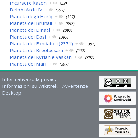
Incursore kazon
+
(39)
Delphi Ardu IV
+
(397)
Pianeta degli Hur'q
+
(397)
Pianeta dei Brunali
+
(397)
Pianeta dei Dinaal
+
(397)
Pianeta dei Dosi
+
(397)
Pianeta dei Fondatori (2371)
+
(397)
Pianeta dei Kreetassani
+
(397)
Pianeta dei Kyrian e Vaskan
+
(397)
Pianeta dei Mari
+
(397)
Informativa sulla privacy
Informazioni su Wikitrek
Avvertenze
Desktop