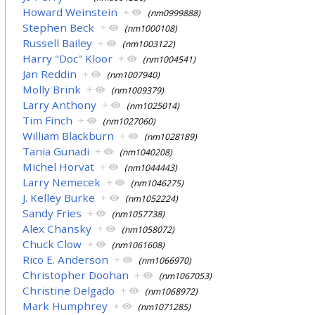
Howard Weinstein
+
(nm0999888)
Stephen Beck
+
(nm1000108)
Russell Bailey
+
(nm1003122)
Harry "Doc" Kloor
+
(nm1004541)
Jan Reddin
+
(nm1007940)
Molly Brink
+
(nm1009379)
Larry Anthony
+
(nm1025014)
Tim Finch
+
(nm1027060)
William Blackburn
+
(nm1028189)
Tania Gunadi
+
(nm1040208)
Michel Horvat
+
(nm1044443)
Larry Nemecek
+
(nm1046275)
J. Kelley Burke
+
(nm1052224)
Sandy Fries
+
(nm1057738)
Alex Chansky
+
(nm1058072)
Chuck Clow
+
(nm1061608)
Rico E. Anderson
+
(nm1066970)
Christopher Doohan
+
(nm1067053)
Christine Delgado
+
(nm1068972)
Mark Humphrey
+
(nm1071285)