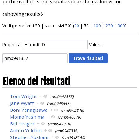
pochi risultati, sono visualizzati anche i valori vicini.
⧼showingresults⧽
Vedi (
precedenti 50
|
successivi 50
) (
20
|
50
|
100
|
250
|
500
).
Proprietà:
Valore:
Elenco dei risultati
Tom Wright
+
(nm0942875)
Jane Wyatt
+
(nm0943553)
Boni Yanagisawa
+
(nm0945848)
Momo Yashima
+
(nm0946579)
Biff Yeager
+
(nm0947010)
Anton Yelchin
+
(nm0947338)
Stephen Yoakam
+
(nm0948268)