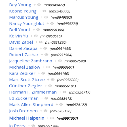
Dey Young
+
(nm0949477)
Keone Young
+
(nm0949775)
Marcus Young
+
(nm0949852)
Nancy Youngblut
+
(nm0950220)
Dell Yount
+
(nm0950306)
Kelvin Yu
+
(nm0950515)
David Zabel
+
(nm0951390)
Daniel Zacapa
+
(nm0951488)
Robert Zachar
+
(nm0951564)
Jacqueline Zambrano
+
(nm0952590)
Michael Zaslow
+
(nm0953651)
Kara Zediker
+
(nm0954150)
Marc Scott Zicree
+
(nm0956002)
Günther Ziegler
+
(nm0956101)
Herman F. Zimmerman
+
(nm0956717)
Ed Zuckerman
+
(nm0958418)
Mark Allen Shepherd
+
(nm0974122)
Josh Drennen
+
(nm0989156)
Michael Halperin
+
(nm0991357)
Jo Perry
+
(nm0991386)