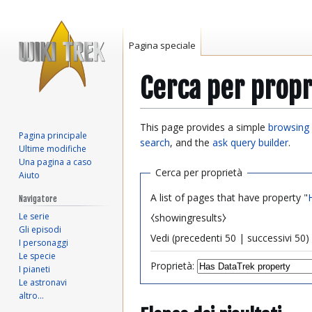
Pagina speciale
Cerca per propr
Vai
Vai
This page provides a simple
browsing 
Pagina principale
alla
alla
search
, and the
ask query builder
.
Ultime modifiche
navigazione
ricerca
Una pagina a caso
Cerca per proprietà
Aiuto
A list of pages that have property "
Navigatore
Le serie
⧼showingresults⧽
Gli episodi
Vedi (
precedenti 50
|
successivi 50
) 
I personaggi
Le specie
Proprietà:
I pianeti
Le astronavi
altro…