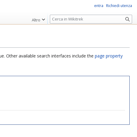
entra
Richiedi utenza
R
Altro
i
c
e
r
c
ue. Other available search interfaces include the
page property
a