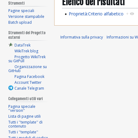
Elenco dei risultati
Strumenti
Pagine speciali
Proprietà:Criterio alfabetico
+
Versione stampabile
Batch upload
Strumenti del Progetto
Informativa sulla privacy
Informazioni su Wi
esterni
DataTrek
WikiTrek blog
Progetto WikiTrek
su GitPull
Organizzazione su
GitHub
Pagina Facebook
Account Twitter
Canale Telegram
Collegamenti utili vari
Pagina speciale
''version''
Lista di pagine utili
Tutti i ''template'' di
contenuto
Tutti i ''template''
Tutti i moduli di codice