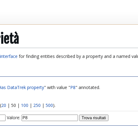
ietà
interface
for finding entities described by a property and a named val
Has DataTrek property
" with value "
P8
" annotated.
(
20
|
50
|
100
|
250
|
500
).
Valore: