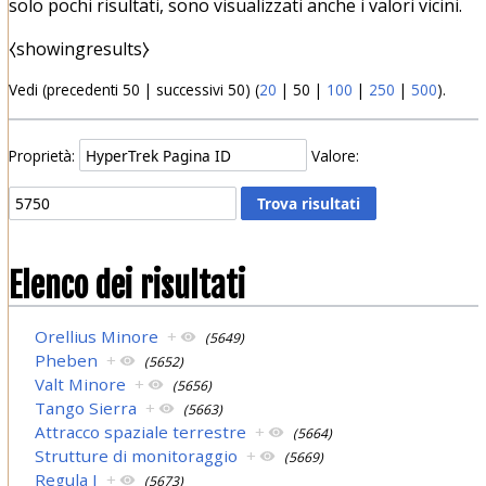
solo pochi risultati, sono visualizzati anche i valori vicini.
⧼showingresults⧽
Vedi (
precedenti 50
|
successivi 50
) (
20
|
50
|
100
|
250
|
500
).
Proprietà:
Valore:
Elenco dei risultati
Orellius Minore
+
(5649)
Pheben
+
(5652)
Valt Minore
+
(5656)
Tango Sierra
+
(5663)
Attracco spaziale terrestre
+
(5664)
Strutture di monitoraggio
+
(5669)
Regula I
+
(5673)