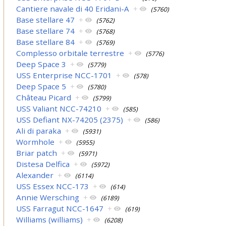
Cantiere navale di 40 Eridani-A
+
(5760)
Base stellare 47
+
(5762)
Base stellare 74
+
(5768)
Base stellare 84
+
(5769)
Complesso orbitale terrestre
+
(5776)
Deep Space 3
+
(5779)
USS Enterprise NCC-1701
+
(578)
Deep Space 5
+
(5780)
Château Picard
+
(5799)
USS Valiant NCC-74210
+
(585)
USS Defiant NX-74205 (2375)
+
(586)
Ali di paraka
+
(5931)
Wormhole
+
(5955)
Briar patch
+
(5971)
Distesa Delfica
+
(5972)
Alexander
+
(6114)
USS Essex NCC-173
+
(614)
Annie Wersching
+
(6189)
USS Farragut NCC-1647
+
(619)
Williams (williams)
+
(6208)