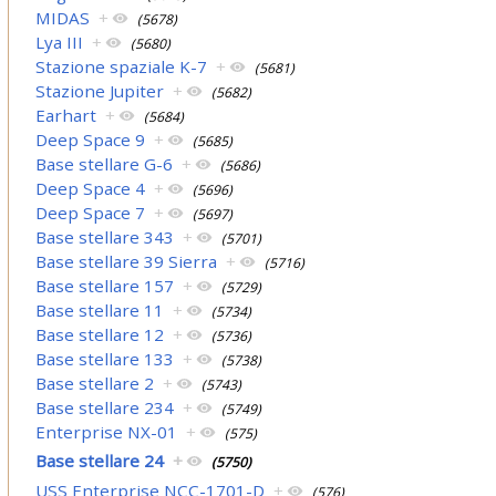
MIDAS
+
(5678)
Lya III
+
(5680)
Stazione spaziale K-7
+
(5681)
Stazione Jupiter
+
(5682)
Earhart
+
(5684)
Deep Space 9
+
(5685)
Base stellare G-6
+
(5686)
Deep Space 4
+
(5696)
Deep Space 7
+
(5697)
Base stellare 343
+
(5701)
Base stellare 39 Sierra
+
(5716)
Base stellare 157
+
(5729)
Base stellare 11
+
(5734)
Base stellare 12
+
(5736)
Base stellare 133
+
(5738)
Base stellare 2
+
(5743)
Base stellare 234
+
(5749)
Enterprise NX-01
+
(575)
Base stellare 24
+
(5750)
USS Enterprise NCC-1701-D
+
(576)