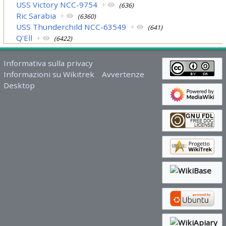
USS Victory NCC-9754
+
(636)
Ric Sarabia
+
(6360)
USS Thunderchild NCC-63549
+
(641)
Q'Ell
+
(6422)
Informativa sulla privacy
Informazioni su Wikitrek
Avvertenze
Desktop