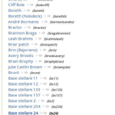
Cliff Bole
+
(bolecliff)
Boreth
+
(boreth)
Boreth (holodeck)
+
(borethh)
André Bormanis
+
(bormanisandre)
Bractor
+
(bractor)
Brannon Braga
+
(bragabrannon)
Leah Brahms
+
(brahmsleah)
Briar patch
+
(briarpatch)
Brin (Bajoriano)
+
(brin)
Avery Brooks
+
(brooksavery)
Brian Brophy
+
(brophybrian)
Julie Caitlin Brown
+
(brownjulie)
Brunt
+
(brunt)
Base stellare 11
+
(bs11)
Base stellare 12
+
(bs12)
Base stellare 133
+
(bs133)
Base stellare 157
+
(bs157)
Base stellare 2
+
(bs2)
Base stellare 234
+
(bs234)
Base stellare 24
+
(bs24)