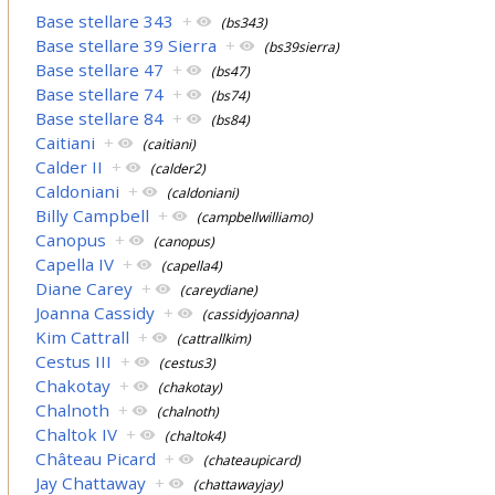
Base stellare 343
+
(bs343)
Base stellare 39 Sierra
+
(bs39sierra)
Base stellare 47
+
(bs47)
Base stellare 74
+
(bs74)
Base stellare 84
+
(bs84)
Caitiani
+
(caitiani)
Calder II
+
(calder2)
Caldoniani
+
(caldoniani)
Billy Campbell
+
(campbellwilliamo)
Canopus
+
(canopus)
Capella IV
+
(capella4)
Diane Carey
+
(careydiane)
Joanna Cassidy
+
(cassidyjoanna)
Kim Cattrall
+
(cattrallkim)
Cestus III
+
(cestus3)
Chakotay
+
(chakotay)
Chalnoth
+
(chalnoth)
Chaltok IV
+
(chaltok4)
Château Picard
+
(chateaupicard)
Jay Chattaway
+
(chattawayjay)