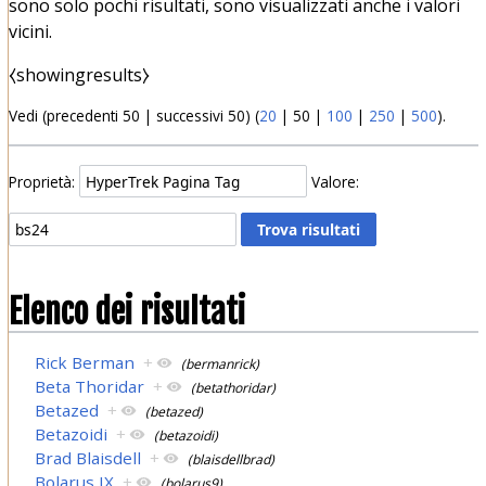
sono solo pochi risultati, sono visualizzati anche i valori
vicini.
⧼showingresults⧽
Vedi (
precedenti 50
|
successivi 50
) (
20
|
50
|
100
|
250
|
500
).
Proprietà:
Valore:
Elenco dei risultati
Rick Berman
+
(bermanrick)
Beta Thoridar
+
(betathoridar)
Betazed
+
(betazed)
Betazoidi
+
(betazoidi)
Brad Blaisdell
+
(blaisdellbrad)
Bolarus IX
+
(bolarus9)