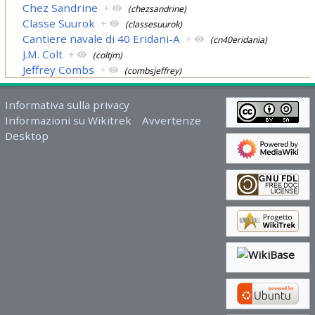
Chez Sandrine
+
(chezsandrine)
Classe Suurok
+
(classesuurok)
Cantiere navale di 40 Eridani-A
+
(cn40eridania)
J.M. Colt
+
(coltjm)
Jeffrey Combs
+
(combsjeffrey)
Informativa sulla privacy
Informazioni su Wikitrek
Avvertenze
Desktop