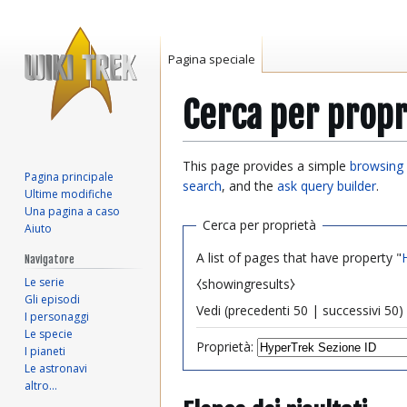
Pagina speciale
Cerca per propr
Vai
Vai
This page provides a simple
browsing 
Pagina principale
alla
alla
search
, and the
ask query builder
.
Ultime modifiche
navigazione
ricerca
Una pagina a caso
Cerca per proprietà
Aiuto
A list of pages that have property "
Navigatore
Le serie
⧼showingresults⧽
Gli episodi
Vedi (
precedenti 50
|
successivi 50
) 
I personaggi
Le specie
Proprietà:
I pianeti
Le astronavi
altro…