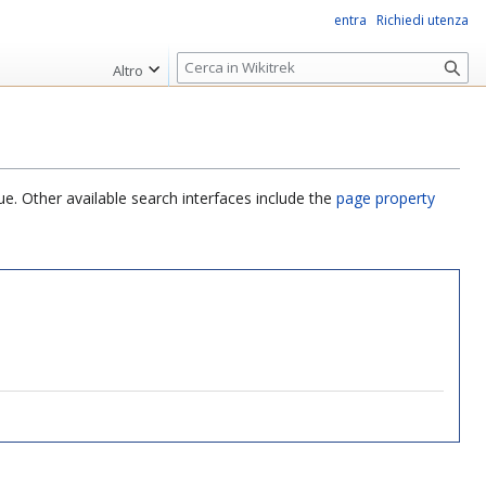
entra
Richiedi utenza
R
Altro
i
c
e
r
c
ue. Other available search interfaces include the
page property
a