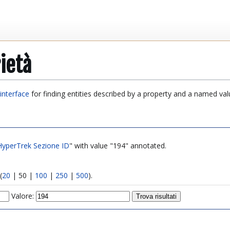
ietà
interface
for finding entities described by a property and a named val
HyperTrek Sezione ID
" with value "194" annotated.
(
20
|
50
|
100
|
250
|
500
).
Valore: