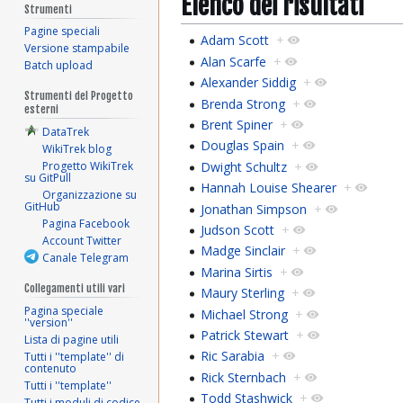
Elenco dei risultati
Strumenti
Pagine speciali
Adam Scott
+
Versione stampabile
Alan Scarfe
+
Batch upload
Alexander Siddig
+
Strumenti del Progetto
Brenda Strong
+
esterni
Brent Spiner
+
DataTrek
Douglas Spain
+
WikiTrek blog
Dwight Schultz
+
Progetto WikiTrek
su GitPull
Hannah Louise Shearer
+
Organizzazione su
GitHub
Jonathan Simpson
+
Pagina Facebook
Judson Scott
+
Account Twitter
Madge Sinclair
+
Canale Telegram
Marina Sirtis
+
Collegamenti utili vari
Maury Sterling
+
Pagina speciale
Michael Strong
+
''version''
Patrick Stewart
+
Lista di pagine utili
Ric Sarabia
+
Tutti i ''template'' di
contenuto
Rick Sternbach
+
Tutti i ''template''
Todd Stashwick
+
Tutti i moduli di codice