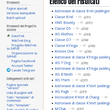
Elenco dei risultati
Strumenti
Pagine speciali
Astronave di classe B'rel (asklingo
Versione stampabile
Classe B'rel
+
(231)
Batch upload
HMS Bounty
+
(231)
Strumenti del Progetto
Classe D5
+
(233)
esterni
IKS Klothos
+
(233)
DataTrek
Classe D7
+
(234)
WikiTrek blog
Classe K't'inga
+
Progetto WikiTrek
(235)
su GitPull
Kronos One
+
(235)
Organizzazione su
GitHub
Astronave di classe K't'inga (askli
Pagina Facebook
IKS T'Ong
+
(235)
Account Twitter
Astronave di classe K't'inga (askli
Canale Telegram
IKS B'Moth
+
(235)
Collegamenti utili vari
IKS Y'tem
+
(237)
Pagina speciale
Astronave di classe K'Vort (asklin
''version''
IKS Pagh
+
(237)
Lista di pagine utili
Incrociatore K'Vort di Chang
+
Tutti i ''template'' di
contenuto
Astronave di classe K'Vort (asklin
Tutti i ''template''
M'Char
+
(237)
Tutti i moduli di codice