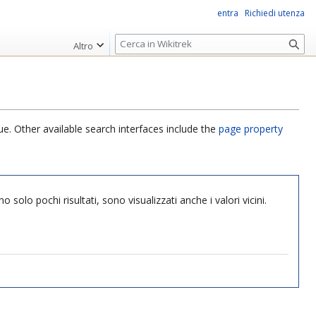
entra
Richiedi utenza
R
Altro
i
c
e
r
c
ue. Other available search interfaces include the
page property
a
 solo pochi risultati, sono visualizzati anche i valori vicini.