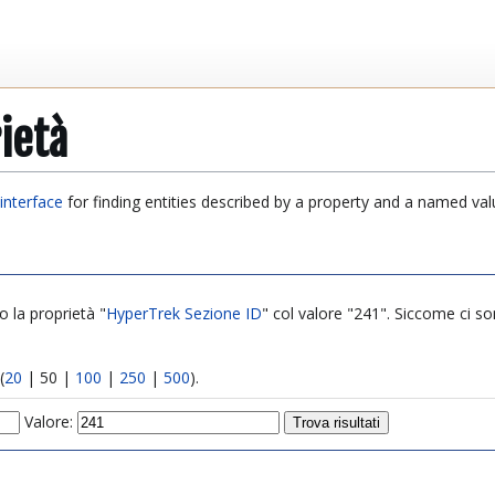
ietà
interface
for finding entities described by a property and a named val
o la proprietà "
HyperTrek Sezione ID
" col valore "241". Siccome ci sono
(
20
|
50
|
100
|
250
|
500
).
Valore: