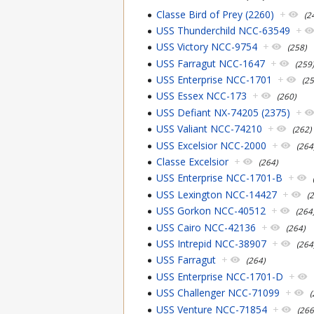
Classe Bird of Prey (2260)
+
(2
USS Thunderchild NCC-63549
+
USS Victory NCC-9754
+
(258)
USS Farragut NCC-1647
+
(259
USS Enterprise NCC-1701
+
(25
USS Essex NCC-173
+
(260)
USS Defiant NX-74205 (2375)
+
USS Valiant NCC-74210
+
(262)
USS Excelsior NCC-2000
+
(264
Classe Excelsior
+
(264)
USS Enterprise NCC-1701-B
+
USS Lexington NCC-14427
+
(
USS Gorkon NCC-40512
+
(264
USS Cairo NCC-42136
+
(264)
USS Intrepid NCC-38907
+
(264
USS Farragut
+
(264)
USS Enterprise NCC-1701-D
+
USS Challenger NCC-71099
+
(
USS Venture NCC-71854
+
(266