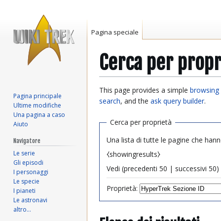
Pagina speciale
Cerca per propr
Vai
Vai
This page provides a simple
browsing 
Pagina principale
alla
alla
search
, and the
ask query builder
.
Ultime modifiche
navigazione
ricerca
Una pagina a caso
Cerca per proprietà
Aiuto
Una lista di tutte le pagine che hann
Navigatore
Le serie
⧼showingresults⧽
Gli episodi
Vedi (
precedenti 50
|
successivi 50
) 
I personaggi
Le specie
Proprietà:
I pianeti
Le astronavi
altro…