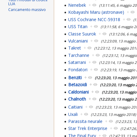
LUA
Nenebek
+
(13:11:45, 6 maggio 20
Caricamento massivo
Kobayashi Maru (astronave)
+
USS Cochrane NCC-59318
+
(1
USS Titan
+
(13:11:58, 6 maggio 2
Classe Suurok
+
(13:12:06, 6 mag
Vulcaniani
+
(12:23:09, 13 maggio
Takret
+
(12:23:12, 13 maggio 201
Tarchanne
+
(12:23:12, 13 maggi
Satarrani
+
(12:23:14, 13 maggio 
Fondatori
+
(12:23:19, 13 maggio
Benziti
+
(12:23:20, 13 maggio 201
Betazoidi
+
(12:23:20, 13 maggio 
Caldoniani
+
(12:23:20, 13 maggio
Chalnoth
+
(12:23:20, 13 maggio 
Caitiani
+
(12:23:23, 13 maggio 20
Uxali
+
(12:23:23, 13 maggio 2018)
Parassita neurale
+
(12:23:23, 1
Star Trek Enterprise
+
(12:47:26
The Final Fury
+
(12:47:33, 13 ma