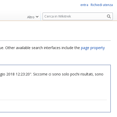
entra
Richiedi utenza
R
Altro
i
c
e
r
c
ue. Other available search interfaces include the
page property
a
gio 2018 12:23:20". Siccome ci sono solo pochi risultati, sono