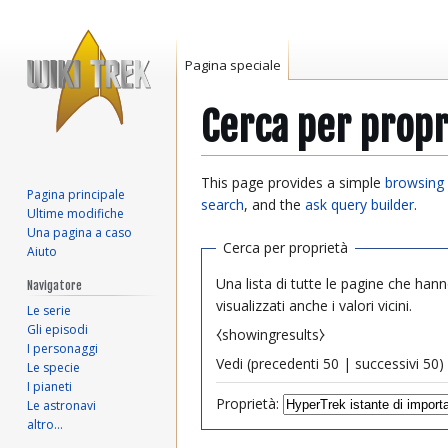
Pagina speciale
Cerca per propr
Vai
Vai
This page provides a simple
browsing 
Pagina principale
alla
alla
search
, and the
ask query builder
.
Ultime modifiche
navigazione
ricerca
Una pagina a caso
Cerca per proprietà
Aiuto
Una lista di tutte le pagine che hann
Navigatore
visualizzati anche i valori vicini.
Le serie
Gli episodi
⧼showingresults⧽
I personaggi
Vedi (
precedenti 50
|
successivi 50
) 
Le specie
I pianeti
Proprietà:
Le astronavi
altro…