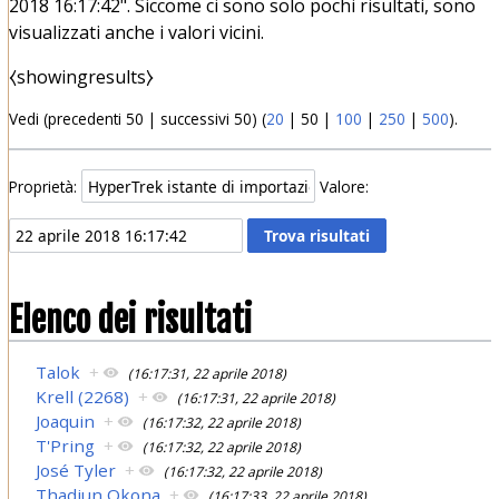
2018 16:17:42". Siccome ci sono solo pochi risultati, sono
visualizzati anche i valori vicini.
⧼showingresults⧽
Vedi (
precedenti 50
|
successivi 50
) (
20
|
50
|
100
|
250
|
500
).
Proprietà:
Valore:
Elenco dei risultati
Talok
+
(16:17:31, 22 aprile 2018)
Krell (2268)
+
(16:17:31, 22 aprile 2018)
Joaquin
+
(16:17:32, 22 aprile 2018)
T'Pring
+
(16:17:32, 22 aprile 2018)
José Tyler
+
(16:17:32, 22 aprile 2018)
Thadiun Okona
+
(16:17:33, 22 aprile 2018)