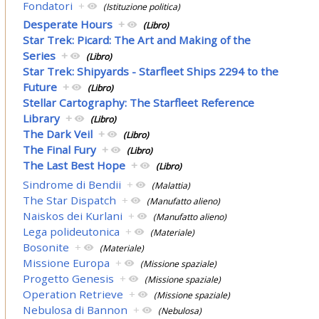
Fondatori
+
(Istituzione politica)
Desperate Hours
+
(Libro)
Star Trek: Picard: The Art and Making of the
Series
+
(Libro)
Star Trek: Shipyards - Starfleet Ships 2294 to the
Future
+
(Libro)
Stellar Cartography: The Starfleet Reference
Library
+
(Libro)
The Dark Veil
+
(Libro)
The Final Fury
+
(Libro)
The Last Best Hope
+
(Libro)
Sindrome di Bendii
+
(Malattia)
The Star Dispatch
+
(Manufatto alieno)
Naiskos dei Kurlani
+
(Manufatto alieno)
Lega polideutonica
+
(Materiale)
Bosonite
+
(Materiale)
Missione Europa
+
(Missione spaziale)
Progetto Genesis
+
(Missione spaziale)
Operation Retrieve
+
(Missione spaziale)
Nebulosa di Bannon
+
(Nebulosa)