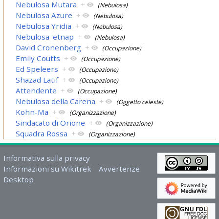
Nebulosa Mutara
+
(Nebulosa)
Nebulosa Azure
+
(Nebulosa)
Nebulosa Yridia
+
(Nebulosa)
Nebulosa 'etnap
+
(Nebulosa)
David Cronenberg
+
(Occupazione)
Emily Coutts
+
(Occupazione)
Ed Speleers
+
(Occupazione)
Shazad Latif
+
(Occupazione)
Attendente
+
(Occupazione)
Nebulosa della Carena
+
(Oggetto celeste)
Kohn-Ma
+
(Organizzazione)
Sindacato di Orione
+
(Organizzazione)
Squadra Rossa
+
(Organizzazione)
Informativa sulla privacy
Informazioni su Wikitrek
Avvertenze
Desktop