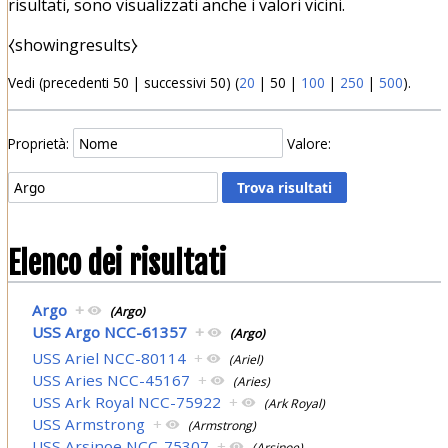
risultati, sono visualizzati anche i valori vicini.
⧼showingresults⧽
Vedi (
precedenti 50
|
successivi 50
) (
20
|
50
|
100
|
250
|
500
).
Proprietà:
Valore:
Elenco dei risultati
Argo
+
(Argo)
USS Argo NCC-61357
+
(Argo)
USS Ariel NCC-80114
+
(Ariel)
USS Aries NCC-45167
+
(Aries)
USS Ark Royal NCC-75922
+
(Ark Royal)
USS Armstrong
+
(Armstrong)
USS Arsinoe NCC-75307
+
(Arsinoe)