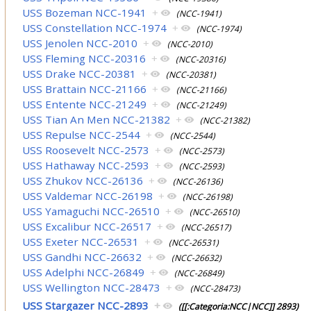
USS Bozeman NCC-1941
+
(NCC-1941)
USS Constellation NCC-1974
+
(NCC-1974)
USS Jenolen NCC-2010
+
(NCC-2010)
USS Fleming NCC-20316
+
(NCC-20316)
USS Drake NCC-20381
+
(NCC-20381)
USS Brattain NCC-21166
+
(NCC-21166)
USS Entente NCC-21249
+
(NCC-21249)
USS Tian An Men NCC-21382
+
(NCC-21382)
USS Repulse NCC-2544
+
(NCC-2544)
USS Roosevelt NCC-2573
+
(NCC-2573)
USS Hathaway NCC-2593
+
(NCC-2593)
USS Zhukov NCC-26136
+
(NCC-26136)
USS Valdemar NCC-26198
+
(NCC-26198)
USS Yamaguchi NCC-26510
+
(NCC-26510)
USS Excalibur NCC-26517
+
(NCC-26517)
USS Exeter NCC-26531
+
(NCC-26531)
USS Gandhi NCC-26632
+
(NCC-26632)
USS Adelphi NCC-26849
+
(NCC-26849)
USS Wellington NCC-28473
+
(NCC-28473)
USS Stargazer NCC-2893
+
([[:Categoria:NCC|NCC]] 2893)