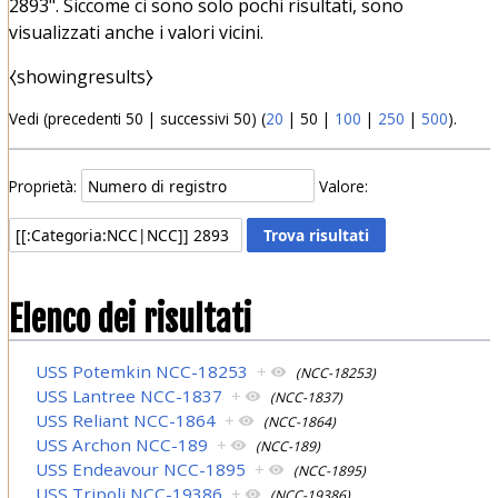
2893". Siccome ci sono solo pochi risultati, sono
visualizzati anche i valori vicini.
⧼showingresults⧽
Vedi (
precedenti 50
|
successivi 50
) (
20
|
50
|
100
|
250
|
500
).
Proprietà:
Valore:
Elenco dei risultati
USS Potemkin NCC-18253
+
(NCC-18253)
USS Lantree NCC-1837
+
(NCC-1837)
USS Reliant NCC-1864
+
(NCC-1864)
USS Archon NCC-189
+
(NCC-189)
USS Endeavour NCC-1895
+
(NCC-1895)
USS Tripoli NCC-19386
+
(NCC-19386)