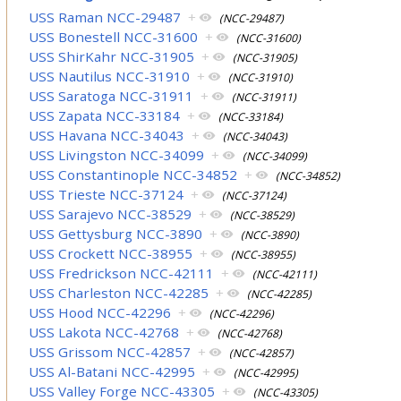
USS Raman NCC-29487
+
(NCC-29487)
USS Bonestell NCC-31600
+
(NCC-31600)
USS ShirKahr NCC-31905
+
(NCC-31905)
USS Nautilus NCC-31910
+
(NCC-31910)
USS Saratoga NCC-31911
+
(NCC-31911)
USS Zapata NCC-33184
+
(NCC-33184)
USS Havana NCC-34043
+
(NCC-34043)
USS Livingston NCC-34099
+
(NCC-34099)
USS Constantinople NCC-34852
+
(NCC-34852)
USS Trieste NCC-37124
+
(NCC-37124)
USS Sarajevo NCC-38529
+
(NCC-38529)
USS Gettysburg NCC-3890
+
(NCC-3890)
USS Crockett NCC-38955
+
(NCC-38955)
USS Fredrickson NCC-42111
+
(NCC-42111)
USS Charleston NCC-42285
+
(NCC-42285)
USS Hood NCC-42296
+
(NCC-42296)
USS Lakota NCC-42768
+
(NCC-42768)
USS Grissom NCC-42857
+
(NCC-42857)
USS Al-Batani NCC-42995
+
(NCC-42995)
USS Valley Forge NCC-43305
+
(NCC-43305)