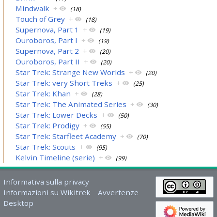
Mindwalk
+
(18)
Touch of Grey
+
(18)
Supernova, Part 1
+
(19)
Ouroboros, Part I
+
(19)
Supernova, Part 2
+
(20)
Ouroboros, Part II
+
(20)
Star Trek: Strange New Worlds
+
(20)
Star Trek: very Short Treks
+
(25)
Star Trek: Khan
+
(28)
Star Trek: The Animated Series
+
(30)
Star Trek: Lower Decks
+
(50)
Star Trek: Prodigy
+
(55)
Star Trek: Starfleet Academy
+
(70)
Star Trek: Scouts
+
(95)
Kelvin Timeline (serie)
+
(99)
Informativa sulla privacy
Informazioni su Wikitrek
Avvertenze
Desktop