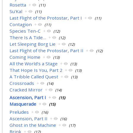
Rosetta
+
(11)
Su'Kal
+
(11)
Last Flight of the Protostar, Part I
+
(11)
Contagion
+
(11)
Species Ten-C
+
(12)
There Is A Tide…
+
(12)
Let Sleeping Borg Lie
+
(12)
Last Flight of the Protostar, Part II
+
(12)
Coming Home
+
(13)
All the World's a Stage
+
(13)
That Hope Is You, Part 2
+
(13)
A Tribble Called Quest
+
(13)
Crossroads
+
(14)
Cracked Mirror
+
(14)
Ascension, Part I
+
(15)
Masquerade
+
(15)
Preludes
+
(16)
Ascension, Part II
+
(16)
Ghost in the Machine
+
(17)
Brink
+
(17)