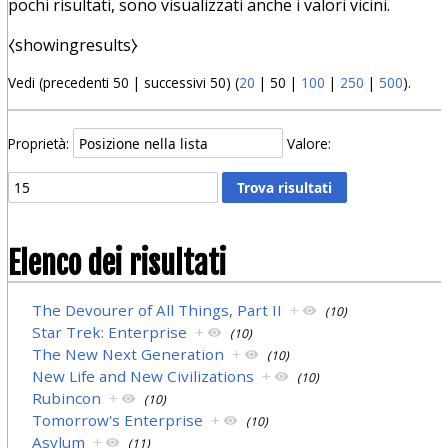
pochi risultati, sono visualizzati anche i valori vicini.
⧼showingresults⧽
Vedi (
precedenti 50
|
successivi 50
) (
20
|
50
|
100
|
250
|
500
).
Proprietà:
Valore:
Elenco dei risultati
The Devourer of All Things, Part II
+
(10)
Star Trek: Enterprise
+
(10)
The New Next Generation
+
(10)
New Life and New Civilizations
+
(10)
Rubincon
+
(10)
Tomorrow's Enterprise
+
(10)
Asylum
+
(11)