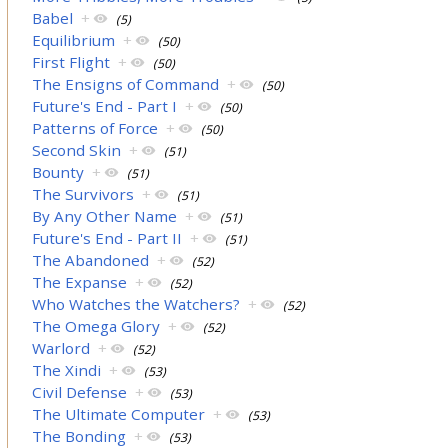
Babel
+
(5)
Equilibrium
+
(50)
First Flight
+
(50)
The Ensigns of Command
+
(50)
Future's End - Part I
+
(50)
Patterns of Force
+
(50)
Second Skin
+
(51)
Bounty
+
(51)
The Survivors
+
(51)
By Any Other Name
+
(51)
Future's End - Part II
+
(51)
The Abandoned
+
(52)
The Expanse
+
(52)
Who Watches the Watchers?
+
(52)
The Omega Glory
+
(52)
Warlord
+
(52)
The Xindi
+
(53)
Civil Defense
+
(53)
The Ultimate Computer
+
(53)
The Bonding
+
(53)