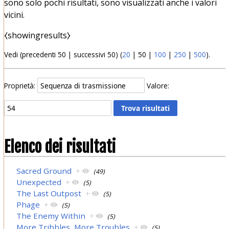
sono solo pochi risultati, sono visualizzati anche i valori
vicini.
⧼showingresults⧽
Vedi (
precedenti 50
|
successivi 50
) (
20
|
50
|
100
|
250
|
500
).
Proprietà:
Valore:
Elenco dei risultati
Sacred Ground
+
(49)
Unexpected
+
(5)
The Last Outpost
+
(5)
Phage
+
(5)
The Enemy Within
+
(5)
More Tribbles, More Troubles
+
(5)