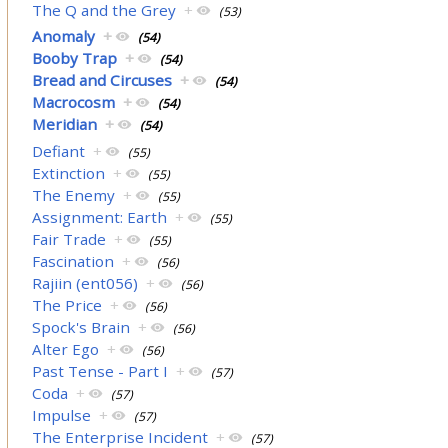
The Q and the Grey
+
(53)
Anomaly
+
(54)
Booby Trap
+
(54)
Bread and Circuses
+
(54)
Macrocosm
+
(54)
Meridian
+
(54)
Defiant
+
(55)
Extinction
+
(55)
The Enemy
+
(55)
Assignment: Earth
+
(55)
Fair Trade
+
(55)
Fascination
+
(56)
Rajiin (ent056)
+
(56)
The Price
+
(56)
Spock's Brain
+
(56)
Alter Ego
+
(56)
Past Tense - Part I
+
(57)
Coda
+
(57)
Impulse
+
(57)
The Enterprise Incident
+
(57)