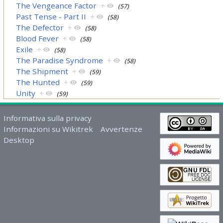
The Vengeance Factor
+
(57)
Past Tense - Part II
+
(58)
The Defector
+
(58)
Blood Fever
+
(58)
Exile
+
(58)
The Paradise Syndrome
+
(58)
The Shipment
+
(59)
The Hunted
+
(59)
Unity
+
(59)
Informativa sulla privacy
Informazioni su Wikitrek
Avvertenze
Desktop