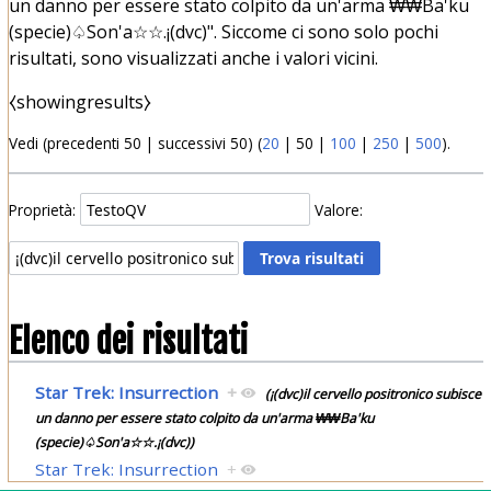
un danno per essere stato colpito da un'arma ₩₩Ba'ku
(specie)♤Son'a☆☆.¡(dvc)". Siccome ci sono solo pochi
risultati, sono visualizzati anche i valori vicini.
⧼showingresults⧽
Vedi (
precedenti 50
|
successivi 50
) (
20
|
50
|
100
|
250
|
500
).
Proprietà:
Valore:
Elenco dei risultati
Star Trek: Insurrection
+
(¡(dvc)il cervello positronico subisce
un danno per essere stato colpito da un'arma ₩₩Ba'ku
(specie)♤Son'a☆☆.¡(dvc))
Star Trek: Insurrection
+