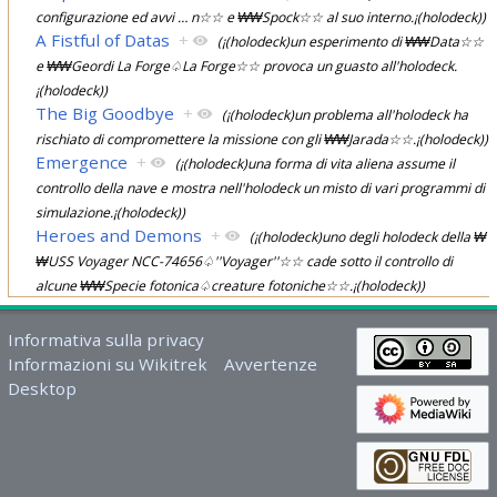
configurazione ed avvi
…
n☆☆ e ₩₩Spock☆☆ al suo interno.¡(holodeck))
A Fistful of Datas
+
(¡(holodeck)un esperimento di ₩₩Data☆☆
e ₩₩Geordi La Forge♤La Forge☆☆ provoca un guasto all'holodeck.
¡(holodeck))
The Big Goodbye
+
(¡(holodeck)un problema all'holodeck ha
rischiato di compromettere la missione con gli ₩₩Jarada☆☆.¡(holodeck))
Emergence
+
(¡(holodeck)una forma di vita aliena assume il
controllo della nave e mostra nell'holodeck un misto di vari programmi di
simulazione.¡(holodeck))
Heroes and Demons
+
(¡(holodeck)uno degli holodeck della ₩
₩USS Voyager NCC-74656♤''Voyager''☆☆ cade sotto il controllo di
alcune ₩₩Specie fotonica♤creature fotoniche☆☆.¡(holodeck))
Informativa sulla privacy
Informazioni su Wikitrek
Avvertenze
Desktop