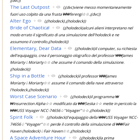
¡(dvc))
The Last Outpost
+
(¡(dvc)viene messo momentaneamente
fuori uso colpito da una frusta ₩₩ferengi☆☆.¡(dvc))
Alter Ego
+
(¡(holodeck).¡(holodeck))
Bride of Chaotica!
+
(¡(holodeck)alcuni alieni interpretano nel
modo errato il significato di una simulazione dell'holodeck e ne
assumono il controllo.¡(holodeck))
Elementary, Dear Data
+
(¡(holodeck)il computer, su richiesta
dell'equipaggio, crea il personaggio olografico del professor ₩₩James
Moriarty♤Moriarty☆☆ che assume il comando della simulazione.
¡(holodeck))
Ship in a Bottle
+
(¡(holodeck)il professor ₩₩James
Moriarty♤Moriarty☆☆ assume il comando della nave attraverso
l'holodeck.¡(holodeck))
Worst Case Scenario
+
(¡(holodeck)il programma ₩
₩Insurrection Alpha☆☆ modificato da ₩₩Seska☆☆ mette in pericolo la
₩₩USS Voyager NCC-74656♤''Voyager''☆☆.¡(holodeck))
Spirit Folk
+
(¡(holodeck)l'equipaggio della ₩₩USS Voyager NCC-
74656♤''Voyager''☆☆ perde il controllo della simulazione di ₩₩Fair
Haven (holodeck)♤Fair Haven☆☆.¡(holodeck))
A Space Adventure Hour
+
(¡(holodeck)la prima