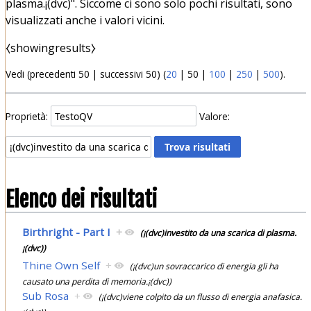
plasma.¡(dvc)". Siccome ci sono solo pochi risultati, sono
visualizzati anche i valori vicini.
⧼showingresults⧽
Vedi (
precedenti 50
|
successivi 50
) (
20
|
50
|
100
|
250
|
500
).
Proprietà:
Valore:
Elenco dei risultati
Birthright - Part I
+
(¡(dvc)investito da una scarica di plasma.
¡(dvc))
Thine Own Self
+
(¡(dvc)un sovraccarico di energia gli ha
causato una perdita di memoria.¡(dvc))
Sub Rosa
+
(¡(dvc)viene colpito da un flusso di energia anafasica.