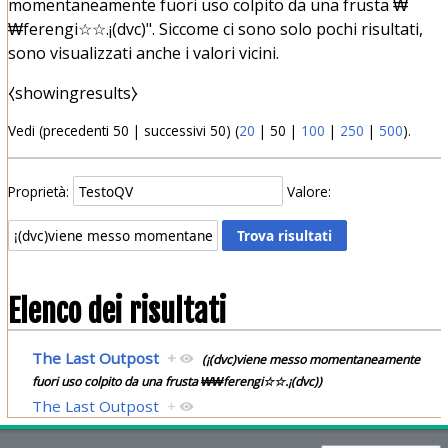
momentaneamente fuori uso colpito da una frusta ₩
₩ferengi☆☆.¡(dvc)". Siccome ci sono solo pochi risultati,
sono visualizzati anche i valori vicini.
⧼showingresults⧽
Vedi (
precedenti 50
|
successivi 50
) (
20
|
50
|
100
|
250
|
500
).
Proprietà:
Valore:
Elenco dei risultati
The Last Outpost
+
(¡(dvc)viene messo momentaneamente
fuori uso colpito da una frusta ₩₩ferengi☆☆.¡(dvc))
The Last Outpost
+