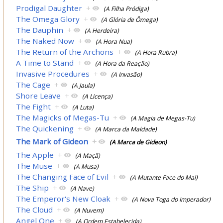
Prodigal Daughter
+
(A Filha Pródiga)
The Omega Glory
+
(A Glória de Ômega)
The Dauphin
+
(A Herdeira)
The Naked Now
+
(A Hora Nua)
The Return of the Archons
+
(A Hora Rubra)
A Time to Stand
+
(A Hora da Reação)
Invasive Procedures
+
(A Invasão)
The Cage
+
(A Jaula)
Shore Leave
+
(A Licença)
The Fight
+
(A Luta)
The Magicks of Megas-Tu
+
(A Magia de Megas-Tu)
The Quickening
+
(A Marca da Maldade)
The Mark of Gideon
+
(A Marca de Gideon)
The Apple
+
(A Maçã)
The Muse
+
(A Musa)
The Changing Face of Evil
+
(A Mutante Face do Mal)
The Ship
+
(A Nave)
The Emperor's New Cloak
+
(A Nova Toga do Imperador)
The Cloud
+
(A Nuvem)
Angel One
+
(A Ordem Estabelecida)