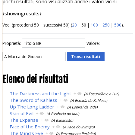
pochi risultati, sono visualizzati anche i valori vicini.
⧼showingresults⧽
Vedi (
precedenti 50
|
successivi 50
) (
20
|
50
|
100
|
250
|
500
).
Proprietà:
Valore:
Elenco dei risultati
The Darkness and the Light
+
(A Escuridão e a Luz)
The Sword of Kahless
+
(A Espada de Kahless)
Up The Long Ladder
+
(A Espiral da Vida)
Skin of Evil
+
(A Essência do Mal)
The Expanse
+
(A Expansão)
Face of the Enemy
+
(A Face do Inimigo)
The Mind's Eye
+
(A Ferramenta Perfeita)