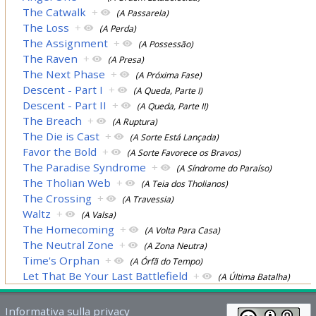
The Catwalk
+
(A Passarela)
The Loss
+
(A Perda)
The Assignment
+
(A Possessão)
The Raven
+
(A Presa)
The Next Phase
+
(A Próxima Fase)
Descent - Part I
+
(A Queda, Parte I)
Descent - Part II
+
(A Queda, Parte II)
The Breach
+
(A Ruptura)
The Die is Cast
+
(A Sorte Está Lançada)
Favor the Bold
+
(A Sorte Favorece os Bravos)
The Paradise Syndrome
+
(A Síndrome do Paraíso)
The Tholian Web
+
(A Teia dos Tholianos)
The Crossing
+
(A Travessia)
Waltz
+
(A Valsa)
The Homecoming
+
(A Volta Para Casa)
The Neutral Zone
+
(A Zona Neutra)
Time's Orphan
+
(A Órfã do Tempo)
Let That Be Your Last Battlefield
+
(A Última Batalha)
Informativa sulla privacy