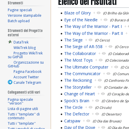
Elenco dei risultati
Strumenti
Pagine speciali
Blaze of Glory
+
(O Brilho da Glór
Versione stampabile
Eye of the Needle
+
(O Buraco d
Batch upload
The Way of the Warrior - Part I
+
Strumenti del Progetto
The Way of the Warrior - Part II
+
esterni
The Siege
+
(O Cerco)
DataTrek
The Siege of AR-558
+
(O Cerco
WikiTrek blog
The Collaborator
+
Progetto WikiTrek
(O Colaborad
su GitPull
The Most Toys
+
(O Colecionado
Organizzazione su
GitHub
The Ultimate Computer
+
(O Co
Pagina Facebook
The Communicator
+
(O Comuni
Account Twitter
The Reckoning
+
(O Confronto Fin
Canale Telegram
The Storyteller
+
(O Contador de 
Collegamenti utili vari
Change of Heart
+
(O Coração d
Pagina speciale
Spock's Brain
+
(O Cérebro de Sp
''version''
The Circle
+
(O Círculo)
Lista di pagine utili
The Defector
+
Tutti i ''template'' di
(O Desertor)
contenuto
Catspaw
+
(O Dia das Bruxas)
Tutti i ''template''
Day of the Dove
+
(O Dia do Po
Tutti i moduli di codice