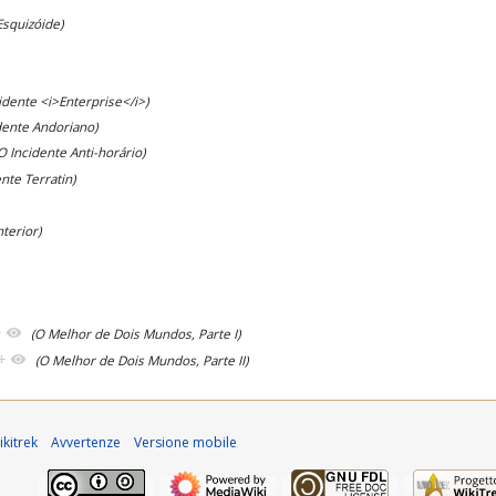
squizóide)
idente <i>Enterprise</i>)
dente Andoriano)
O Incidente Anti-horário)
ente Terratin)
nterior)
+
(O Melhor de Dois Mundos, Parte I)
+
(O Melhor de Dois Mundos, Parte II)
kitrek
Avvertenze
Versione mobile