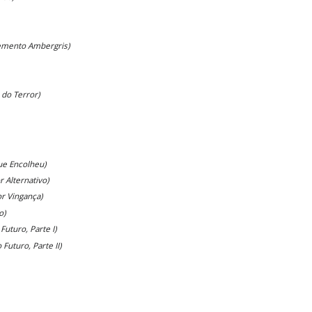
emento Ambergris)
o do Terror)
ue Encolheu)
r Alternativo)
or Vingança)
o)
Futuro, Parte I)
 Futuro, Parte II)