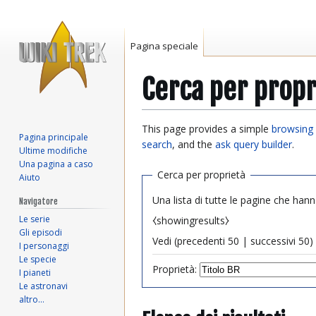
Pagina speciale
Cerca per propr
Vai
Vai
This page provides a simple
browsing 
Pagina principale
alla
alla
search
, and the
ask query builder
.
Ultime modifiche
navigazione
ricerca
Una pagina a caso
Cerca per proprietà
Aiuto
Una lista di tutte le pagine che hann
Navigatore
Le serie
⧼showingresults⧽
Gli episodi
Vedi (
precedenti 50
|
successivi 50
) 
I personaggi
Le specie
Proprietà:
I pianeti
Le astronavi
altro…