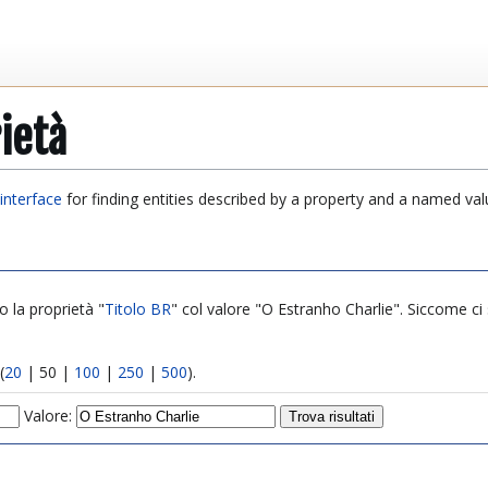
ietà
interface
for finding entities described by a property and a named val
o la proprietà "
Titolo BR
" col valore "O Estranho Charlie". Siccome ci s
(
20
|
50
|
100
|
250
|
500
).
Valore: