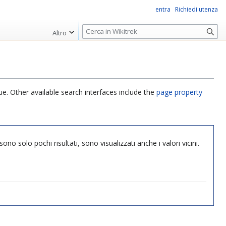
entra
Richiedi utenza
R
Altro
i
c
e
r
c
ue. Other available search interfaces include the
page property
a
ono solo pochi risultati, sono visualizzati anche i valori vicini.