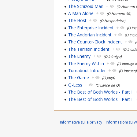
The Schizoid Man
+
(O Homem E
A Man Alone
+
(O Homem Só)
The Host
+
(O Hospedeiro)
The Enterprise Incident
+
(O Inc
The Andorian Incident
+
(O Inci
The Counter-Clock Incident
+
(
The Terratin Incident
+
(O Incid
The Enemy
+
(O Inimigo)
The Enemy Within
+
(O Inimigo I
Turnabout Intruder
+
(O Intruso)
The Game
+
(O Jogo)
Q-Less
+
(O Lance de Q)
The Best of Both Worlds - Part I
The Best of Both Worlds - Part II
Informativa sulla privacy
Informazioni su Wi