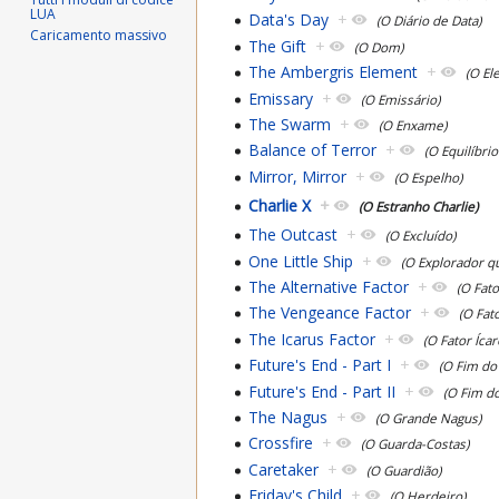
LUA
Data's Day
+
(O Diário de Data)
Caricamento massivo
The Gift
+
(O Dom)
The Ambergris Element
+
(O El
Emissary
+
(O Emissário)
The Swarm
+
(O Enxame)
Balance of Terror
+
(O Equilíbri
Mirror, Mirror
+
(O Espelho)
Charlie X
+
(O Estranho Charlie)
The Outcast
+
(O Excluído)
One Little Ship
+
(O Explorador q
The Alternative Factor
+
(O Fato
The Vengeance Factor
+
(O Fat
The Icarus Factor
+
(O Fator Ícar
Future's End - Part I
+
(O Fim do 
Future's End - Part II
+
(O Fim do
The Nagus
+
(O Grande Nagus)
Crossfire
+
(O Guarda-Costas)
Caretaker
+
(O Guardião)
Friday's Child
+
(O Herdeiro)