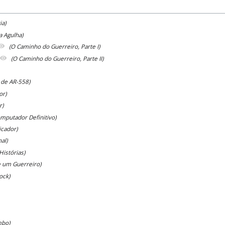
ia)
a Agulha)
(O Caminho do Guerreiro, Parte I)
(O Caminho do Guerreiro, Parte II)
 de AR-558)
or)
r)
mputador Definitivo)
cador)
al)
Histórias)
e um Guerreiro)
ock)
mbo)