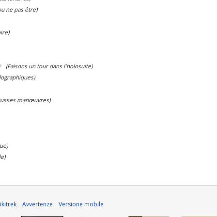
ou ne pas être)
ire)
(Faisons un tour dans l'holosuite)
lographiques)
ausses manœuvres)
gue)
le)
kitrek
Avvertenze
Versione mobile