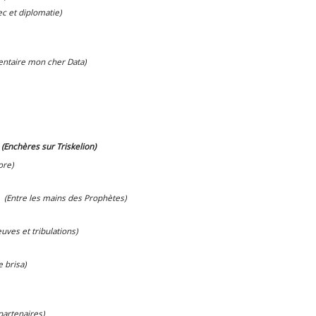
ec et diplomatie)
entaire mon cher Data)
(Enchères sur Triskelion)
ore)
(Entre les mains des Prophètes)
euves et tribulations)
e brisa)
partenaires)