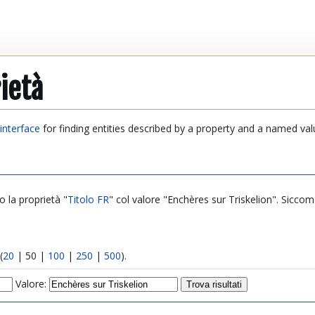
ietà
interface
for finding entities described by a property and a named val
o la proprietà "
Titolo FR
" col valore "Enchères sur Triskelion". Siccome
(
20
|
50
|
100
|
250
|
500
).
Valore: