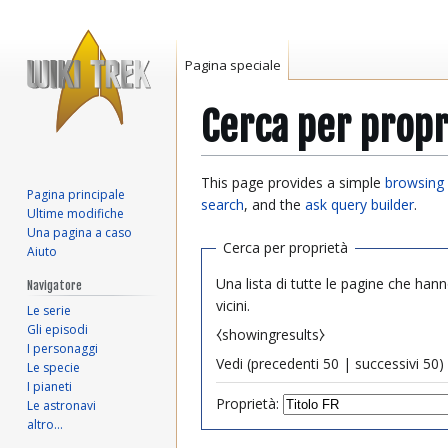
Pagina speciale
Cerca per propr
Vai
Vai
This page provides a simple
browsing 
Pagina principale
alla
alla
search
, and the
ask query builder
.
Ultime modifiche
navigazione
ricerca
Una pagina a caso
Cerca per proprietà
Aiuto
Una lista di tutte le pagine che hann
Navigatore
vicini.
Le serie
Gli episodi
⧼showingresults⧽
I personaggi
Vedi (
precedenti 50
|
successivi 50
) 
Le specie
I pianeti
Proprietà:
Le astronavi
altro…