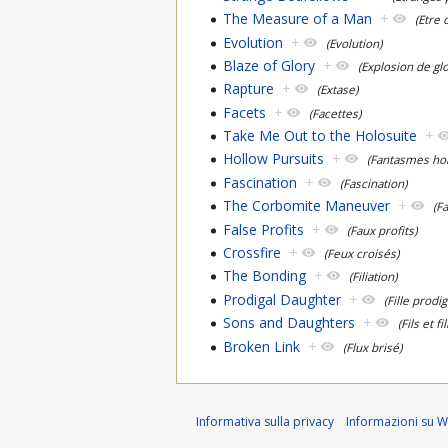
The Measure of a Man
+
(Etre 
Evolution
+
(Evolution)
Blaze of Glory
+
(Explosion de glo
Rapture
+
(Extase)
Facets
+
(Facettes)
Take Me Out to the Holosuite
+
Hollow Pursuits
+
(Fantasmes ho
Fascination
+
(Fascination)
The Corbomite Maneuver
+
(F
False Profits
+
(Faux profits)
Crossfire
+
(Feux croisés)
The Bonding
+
(Filiation)
Prodigal Daughter
+
(Fille prodi
Sons and Daughters
+
(Fils et fil
Broken Link
+
(Flux brisé)
Informativa sulla privacy
Informazioni su Wi