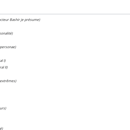
octeur Bashir je présume)
onalité)
 personae)
l I)
al II)
 extrêmes)
urs)
é)