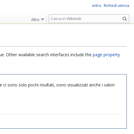
entra
Richiedi utenza
R
Altro
i
c
e
r
c
ue. Other available search interfaces include the
page property
a
 ci sono solo pochi risultati, sono visualizzati anche i valori