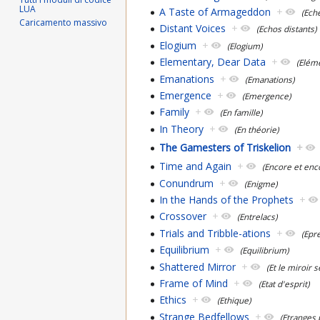
LUA
A Taste of Armageddon
+
(Ech
Caricamento massivo
Distant Voices
+
(Echos distants)
Elogium
+
(Elogium)
Elementary, Dear Data
+
(Elém
Emanations
+
(Emanations)
Emergence
+
(Emergence)
Family
+
(En famille)
In Theory
+
(En théorie)
The Gamesters of Triskelion
+
Time and Again
+
(Encore et enc
Conundrum
+
(Enigme)
In the Hands of the Prophets
+
Crossover
+
(Entrelacs)
Trials and Tribble-ations
+
(Epr
Equilibrium
+
(Equilibrium)
Shattered Mirror
+
(Et le miroir s
Frame of Mind
+
(Etat d'esprit)
Ethics
+
(Ethique)
Strange Bedfellows
+
(Etranges 