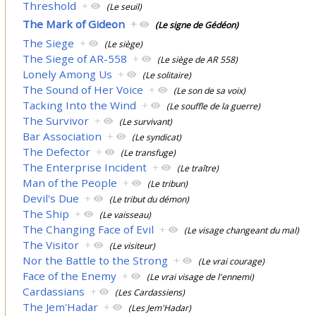
Threshold
+
(Le seuil)
The Mark of Gideon
+
(Le signe de Gédéon)
The Siege
+
(Le siège)
The Siege of AR-558
+
(Le siège de AR 558)
Lonely Among Us
+
(Le solitaire)
The Sound of Her Voice
+
(Le son de sa voix)
Tacking Into the Wind
+
(Le souffle de la guerre)
The Survivor
+
(Le survivant)
Bar Association
+
(Le syndicat)
The Defector
+
(Le transfuge)
The Enterprise Incident
+
(Le traître)
Man of the People
+
(Le tribun)
Devil's Due
+
(Le tribut du démon)
The Ship
+
(Le vaisseau)
The Changing Face of Evil
+
(Le visage changeant du mal)
The Visitor
+
(Le visiteur)
Nor the Battle to the Strong
+
(Le vrai courage)
Face of the Enemy
+
(Le vrai visage de l'ennemi)
Cardassians
+
(Les Cardassiens)
The Jem'Hadar
+
(Les Jem'Hadar)