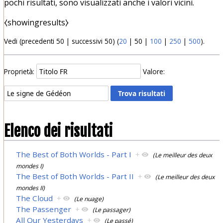
pochi risultati, sono visualizzati anche i valori vicini.
⧼showingresults⧽
Vedi (
precedenti 50
|
successivi 50
) (
20
|
50
|
100
|
250
|
500
).
Proprietà:
Valore:
Elenco dei risultati
The Best of Both Worlds - Part I
+
(Le meilleur des deux
mondes I)
The Best of Both Worlds - Part II
+
(Le meilleur des deux
mondes II)
The Cloud
+
(Le nuage)
The Passenger
+
(Le passager)
All Our Yesterdays
+
(Le passé)