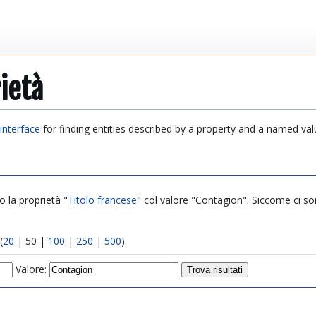
ietà
interface
for finding entities described by a property and a named val
o la proprietà "
Titolo francese
" col valore "Contagion". Siccome ci sono
(
20
|
50
|
100
|
250
|
500
).
Valore: