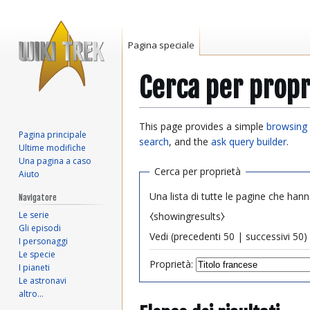
Pagina speciale
Cerca per propr
Vai
Vai
This page provides a simple
browsing 
Pagina principale
alla
alla
search
, and the
ask query builder
.
Ultime modifiche
navigazione
ricerca
Una pagina a caso
Cerca per proprietà
Aiuto
Una lista di tutte le pagine che hann
Navigatore
Le serie
⧼showingresults⧽
Gli episodi
Vedi (
precedenti 50
|
successivi 50
) 
I personaggi
Le specie
Proprietà:
I pianeti
Le astronavi
altro…