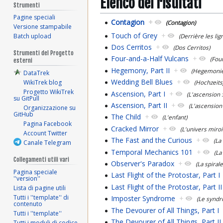
Elenco dei risultati
Strumenti
Pagine speciali
Contagion
+
(Contagion)
Versione stampabile
Touch of Grey
+
Batch upload
(Derrière les li
Dos Cerritos
+
(Dos Cerritos)
Strumenti del Progetto
Four-and-a-Half Vulcans
+
(Fou
esterni
Hegemony, Part II
+
(Hegemonie, 
DataTrek
Wedding Bell Blues
+
WikiTrek blog
(Hochzeits
Progetto WikiTrek
Ascension, Part I
+
(L'ascension :
su GitPull
Ascension, Part II
+
(L'ascension 
Organizzazione su
GitHub
The Child
+
(L'enfant)
Pagina Facebook
Cracked Mirror
+
(L'univers miroi
Account Twitter
The Fast and the Curious
+
(La
Canale Telegram
Temporal Mechanics 101
+
(La
Collegamenti utili vari
Observer's Paradox
+
(La spiral
Pagina speciale
Last Flight of the Protostar, Part I
''version''
Last Flight of the Protostar, Part II
Lista di pagine utili
Tutti i ''template'' di
Imposter Syndrome
+
(Le syndr
contenuto
The Devourer of All Things, Part I
Tutti i ''template''
The Devourer of All Things, Part II
Tutti i moduli di codice