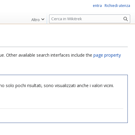
entra
Richiedi utenza
R
Altro
i
c
e
r
c
ue. Other available search interfaces include the
page property
a
 solo pochi risultati, sono visualizzati anche i valori vicini.