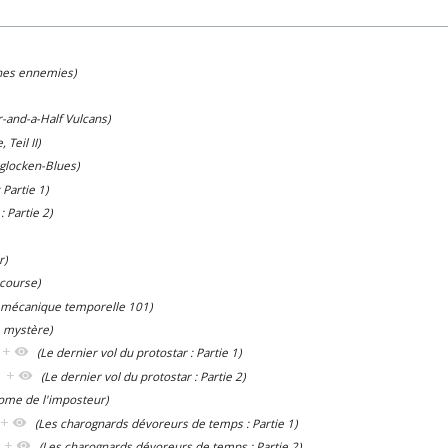
gnes ennemies)
r-and-a-Half Vulcans)
Teil II)
glocken-Blues)
 Partie 1)
: Partie 2)
r)
 course)
 mécanique temporelle 101)
e mystère)
+
(Le dernier vol du protostar : Partie 1)
+
(Le dernier vol du protostar : Partie 2)
ome de l'imposteur)
+
(Les charognards dévoreurs de temps : Partie 1)
+
(Les charognards dévoreurs de temps : Partie 2)