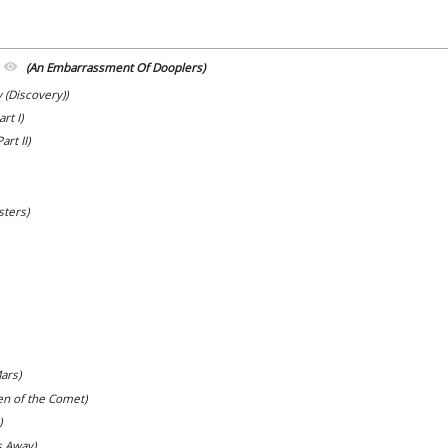
+
(An Embarrassment Of Dooplers)
 (Discovery))
rt I)
art II)
sters)
Mars)
en of the Comet)
)
s Away)