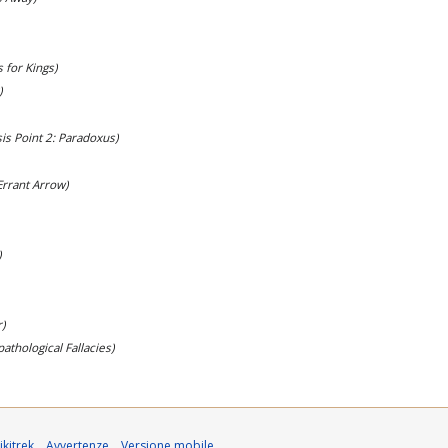
s for Kings)
)
sis Point 2: Paradoxus)
Errant Arrow)
)
)
athological Fallacies)
kitrek
Avvertenze
Versione mobile