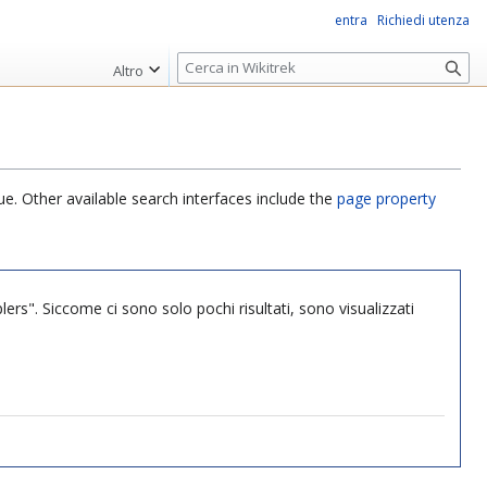
entra
Richiedi utenza
R
Altro
i
c
e
r
c
ue. Other available search interfaces include the
page property
a
s". Siccome ci sono solo pochi risultati, sono visualizzati