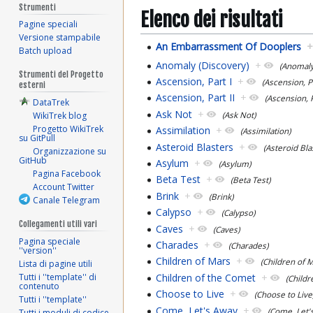
Strumenti
Elenco dei risultati
Pagine speciali
Versione stampabile
An Embarrassment Of Dooplers
Batch upload
Anomaly (Discovery)
+
(Anomaly
Strumenti del Progetto
Ascension, Part I
+
(Ascension, Pa
esterni
Ascension, Part II
+
(Ascension, P
DataTrek
Ask Not
+
(Ask Not)
WikiTrek blog
Progetto WikiTrek
Assimilation
+
(Assimilation)
su GitPull
Asteroid Blasters
+
(Asteroid Bla
Organizzazione su
GitHub
Asylum
+
(Asylum)
Pagina Facebook
Beta Test
+
(Beta Test)
Account Twitter
Brink
+
(Brink)
Canale Telegram
Calypso
+
(Calypso)
Collegamenti utili vari
Caves
+
(Caves)
Pagina speciale
Charades
+
(Charades)
''version''
Children of Mars
+
(Children of 
Lista di pagine utili
Children of the Comet
+
Tutti i ''template'' di
(Childr
contenuto
Choose to Live
+
(Choose to Live
Tutti i ''template''
Come, Let's Away
+
(Come, Let'
Tutti i moduli di codice