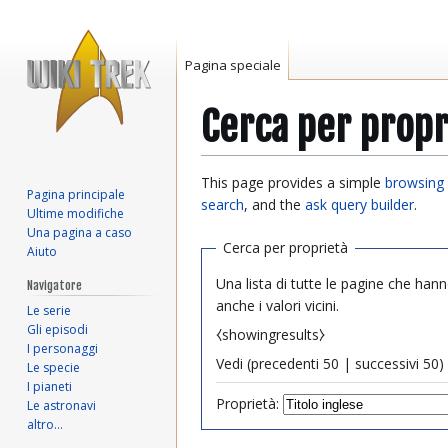
Pagina speciale
Cerca per propr
Vai
Vai
This page provides a simple
browsing 
Pagina principale
alla
alla
search
, and the
ask query builder
.
Ultime modifiche
navigazione
ricerca
Una pagina a caso
Cerca per proprietà
Aiuto
Una lista di tutte le pagine che hann
Navigatore
anche i valori vicini.
Le serie
Gli episodi
⧼showingresults⧽
I personaggi
Vedi (
precedenti 50
|
successivi 50
) 
Le specie
I pianeti
Proprietà:
Le astronavi
altro…