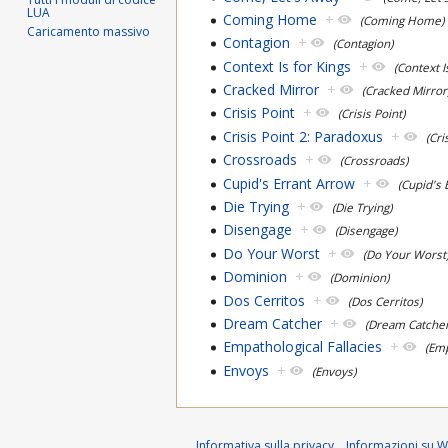
LUA
Coming Home
+
(Coming Home)
Caricamento massivo
Contagion
+
(Contagion)
Context Is for Kings
+
(Context I
Cracked Mirror
+
(Cracked Mirror
Crisis Point
+
(Crisis Point)
Crisis Point 2: Paradoxus
+
(Cri
Crossroads
+
(Crossroads)
Cupid's Errant Arrow
+
(Cupid's 
Die Trying
+
(Die Trying)
Disengage
+
(Disengage)
Do Your Worst
+
(Do Your Worst
Dominion
+
(Dominion)
Dos Cerritos
+
(Dos Cerritos)
Dream Catcher
+
(Dream Catcher
Empathological Fallacies
+
(Emp
Envoys
+
(Envoys)
Informativa sulla privacy
Informazioni su Wi