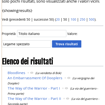
solo pochi risultati, sono visualizzati anche i valori vicini.
⧼showingresults⧽
Vedi (
precedenti 50
|
successivi 50
) (
20
|
50
|
100
|
250
|
500
).
Proprietà:
Valore:
Elenco dei risultati
Bloodlines
+
(La vendetta di Bok)
An Embarrassment Of Dooplers
+
(La vergogna dei
Doopler)
The Way of the Warrior - Part I
+
(La via del guerriero -
Prima parte)
The Way of the Warrior - Part II
+
(La via del guerriero -
Seconda parte)