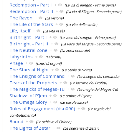
Redemption - Part I
+
(La via di Klingon - Prima parte)
Redemption - Part II
+
(La via di Klingon - Seconda parte)
The Raven
+
(La visione)
The Life of the Stars
+
(La vita delle stelle)
Life, Itself
+
(La vita in sè)
Birthright - Part I
+
(La voce del sangue - Prima parte)
Birthright - Part II
+
(La voce del sangue - Seconda parte)
The Neutral Zone
+
(La zona neutrale)
Labyrinths
+
(Labirinti)
Phage
+
(Ladri di organi)
The Stars at Night
+
(Le Stelle di Notte)
The Ensigns of Command
+
(Le insegne del comando)
Tears of the Prophets
+
(Le lacrime dei Profeti)
The Magicks of Megas-Tu
+
(Le magie dei Megas-Tu)
Shadows of P'Jem
+
(Le ombre di P'Jem)
The Omega Glory
+
(Le parole sacre)
Rules of Engagement (dsn090)
+
(Le regole del
combattimento)
Bound
+
(Le schiave di Orione)
The Lights of Zetar
+
(Le speranze di Zetar)