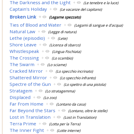
The Darkness and the Light
+
(Le tenebre e la luce)
Captain's Holiday
+
(Le vacanze del capitano)
Broken Link
+
(Legame spezzato)
Ties of Blood and Water
+
(Legami di sangue e d'acqua)
Natural Law
+
(Legge di natura)
Lethe (episodio)
+
(Lete)
Shore Leave
+
(Licenza di sbarco)
Whistlespeak
+
(Lingua Fischiata)
The Crossing
+
(Lo scambio)
The Swarm
+
(Lo sciame)
Cracked Mirror
+
(Lo specchio incrinato)
Shattered Mirror
+
(Lo specchio infranto)
Spectre of the Gun
+
(Lo spettro di una pistola)
Stratagem
+
(Lo stratagemma)
Displaced
+
(Lo zoo)
Far From Home
+
(Lontano da casa)
Far Beyond the Stars
+
(Lontano, oltre le stelle)
Lost in Translation
+
(Lost in Translation)
Terra Prime
+
(Lotta per la Terra)
The Inner Fight
+
(Lotte interne)