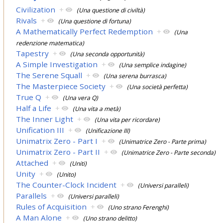
Civilization
+
(Una questione di civiltà)
Rivals
+
(Una questione di fortuna)
A Mathematically Perfect Redemption
+
(Una
redenzione matematica)
Tapestry
+
(Una seconda opportunità)
A Simple Investigation
+
(Una semplice indagine)
The Serene Squall
+
(Una serena burrasca)
The Masterpiece Society
+
(Una società perfetta)
True Q
+
(Una vera Q)
Half a Life
+
(Una vita a metà)
The Inner Light
+
(Una vita per ricordare)
Unification III
+
(Unificazione III)
Unimatrix Zero - Part I
+
(Unimatrice Zero - Parte prima)
Unimatrix Zero - Part II
+
(Unimatrice Zero - Parte seconda)
Attached
+
(Uniti)
Unity
+
(Unito)
The Counter-Clock Incident
+
(Universi paralleli)
Parallels
+
(Universi paralleli)
Rules of Acquisition
+
(Uno strano Ferenghi)
A Man Alone
+
(Uno strano delitto)