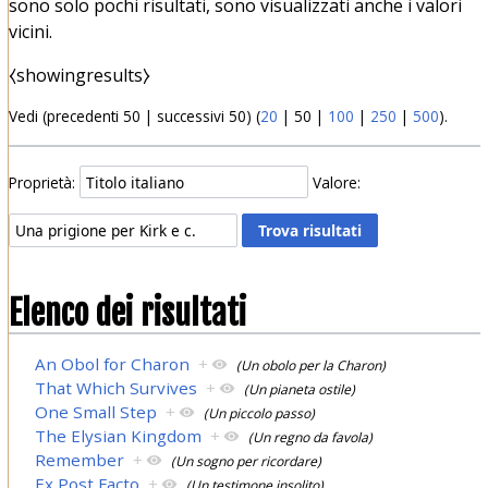
sono solo pochi risultati, sono visualizzati anche i valori
vicini.
⧼showingresults⧽
Vedi (
precedenti 50
|
successivi 50
) (
20
|
50
|
100
|
250
|
500
).
Proprietà:
Valore:
Elenco dei risultati
An Obol for Charon
+
(Un obolo per la Charon)
That Which Survives
+
(Un pianeta ostile)
One Small Step
+
(Un piccolo passo)
The Elysian Kingdom
+
(Un regno da favola)
Remember
+
(Un sogno per ricordare)
Ex Post Facto
+
(Un testimone insolito)