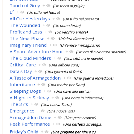
Touch of Grey
+
(Un tocco di grigio)
E²
+
(Un tuffo nel futuro)
All Our Yesterdays
+
(Un tuffo nel passato)
The Wounded
+
(Un uomo ferito)
Profit and Loss
+
(Un vecchio amore)
The Next Phase
+
(Un'altra dimensione)
Imaginary Friend
+
(Un'amica immaginaria)
A Space Adventure Hour
+
(Un'ora di avventura spaziale)
The Cloud Minders
+
(Una città tra le nuvole)
Critical Care
+
(Una difficile cura)
Data's Day
+
(Una giornata di Data)
A Taste of Armageddon
+
(Una guerra incredibile)
Inheritance
+
(Una madre per Data)
Sleeping Dogs
+
(Una nave alla deriva)
A Night in Sickbay
+
(Una notte in infermeria)
The 37's
+
(Una nuova Terra)
Emergence
+
(Una nuova vita)
Armageddon Game
+
(Una pace crudele)
Peak Performance
+
(Una perfetta strategia)
Friday's Child
+
(Una prigione per Kirk e c.)