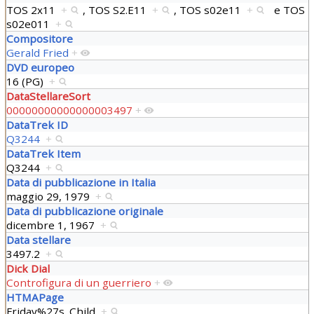
TOS 2x11
+
,
TOS S2.E11
+
,
TOS s02e11
+
e
TOS
s02e011
+
Compositore
Gerald Fried
+
DVD europeo
16 (PG)
+
DataStellareSort
00000000000000003497
+
DataTrek ID
Q3244
+
DataTrek Item
Q3244
+
Data di pubblicazione in Italia
maggio 29, 1979
+
Data di pubblicazione originale
dicembre 1, 1967
+
Data stellare
3497.2
+
Dick Dial
Controfigura di un guerriero
+
HTMAPage
Friday%27s_Child
+