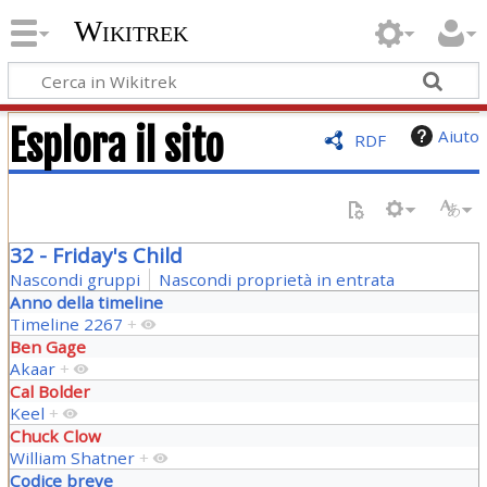
Wikitrek
Esplora il sito
Aiuto
RDF
32 - Friday's Child
Nascondi gruppi
Nascondi proprietà in entrata
Anno della timeline
Timeline 2267
+
Ben Gage
Akaar
+
Cal Bolder
Keel
+
Chuck Clow
William Shatner
+
Codice breve