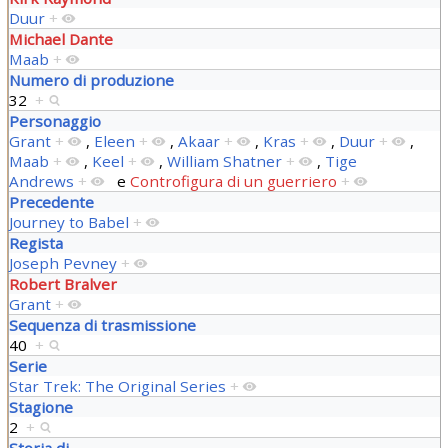
Duur
+
Michael Dante
Maab
+
Numero di produzione
32
+
Personaggio
Grant
+
,
Eleen
+
,
Akaar
+
,
Kras
+
,
Duur
+
,
Maab
+
,
Keel
+
,
William Shatner
+
,
Tige
Andrews
+
e
Controfigura di un guerriero
+
Precedente
Journey to Babel
+
Regista
Joseph Pevney
+
Robert Bralver
Grant
+
Sequenza di trasmissione
40
+
Serie
Star Trek: The Original Series
+
Stagione
2
+
Storia di