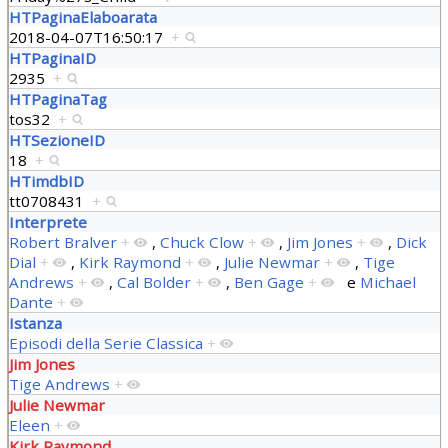
HTPaginaElaboarata
2018-04-07T16:50:17
+
HTPaginaID
2935
+
HTPaginaTag
tos32
+
HTSezioneID
18
+
HTimdbID
tt0708431
+
Interprete
Robert Bralver
+
,
Chuck Clow
+
,
Jim Jones
+
,
Dick
Dial
+
,
Kirk Raymond
+
,
Julie Newmar
+
,
Tige
Andrews
+
,
Cal Bolder
+
,
Ben Gage
+
e
Michael
Dante
+
Istanza
Episodi della Serie Classica
+
Jim Jones
Tige Andrews
+
Julie Newmar
Eleen
+
Kirk Raymond