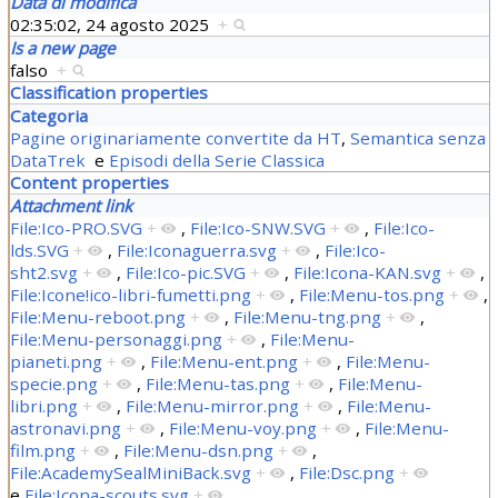
Data di modifica
02:35:02, 24 agosto 2025
+
Is a new page
falso
+
Classification properties
Categoria
Pagine originariamente convertite da HT
,
Semantica senza
DataTrek
e
Episodi della Serie Classica
Content properties
Attachment link
File:Ico-PRO.SVG
+
,
File:Ico-SNW.SVG
+
,
File:Ico-
lds.SVG
+
,
File:Iconaguerra.svg
+
,
File:Ico-
sht2.svg
+
,
File:Ico-pic.SVG
+
,
File:Icona-KAN.svg
+
,
File:Icone!ico-libri-fumetti.png
+
,
File:Menu-tos.png
+
,
File:Menu-reboot.png
+
,
File:Menu-tng.png
+
,
File:Menu-personaggi.png
+
,
File:Menu-
pianeti.png
+
,
File:Menu-ent.png
+
,
File:Menu-
specie.png
+
,
File:Menu-tas.png
+
,
File:Menu-
libri.png
+
,
File:Menu-mirror.png
+
,
File:Menu-
astronavi.png
+
,
File:Menu-voy.png
+
,
File:Menu-
film.png
+
,
File:Menu-dsn.png
+
,
File:AcademySealMiniBack.svg
+
,
File:Dsc.png
+
e
File:Icona-scouts.svg
+