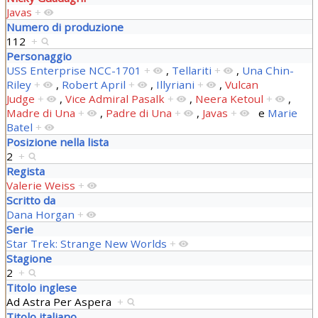
Javas
+
Numero di produzione
112
+
Personaggio
USS Enterprise NCC-1701
+
,
Tellariti
+
,
Una Chin-
Riley
+
,
Robert April
+
,
Illyriani
+
,
Vulcan
Judge
+
,
Vice Admiral Pasalk
+
,
Neera Ketoul
+
,
Madre di Una
+
,
Padre di Una
+
,
Javas
+
e
Marie
Batel
+
Posizione nella lista
2
+
Regista
Valerie Weiss
+
Scritto da
Dana Horgan
+
Serie
Star Trek: Strange New Worlds
+
Stagione
2
+
Titolo inglese
Ad Astra Per Aspera
+
Titolo italiano