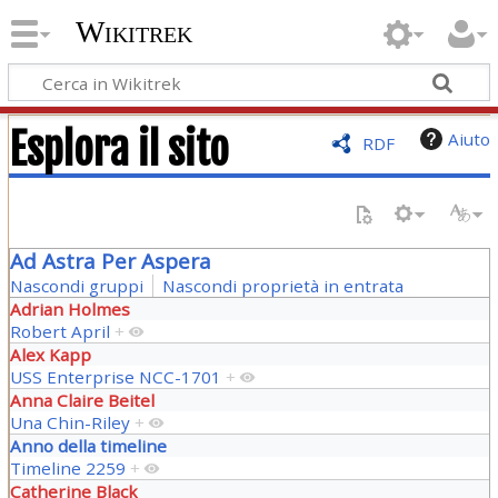
Wikitrek
Esplora il sito
Aiuto
RDF
Ad Astra Per Aspera
Nascondi gruppi
Nascondi proprietà in entrata
Adrian Holmes
Robert April
+
Alex Kapp
USS Enterprise NCC-1701
+
Anna Claire Beitel
Una Chin-Riley
+
Anno della timeline
Timeline 2259
+
Catherine Black