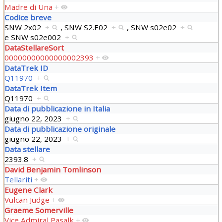
Madre di Una
+
Codice breve
SNW 2x02
+
,
SNW S2.E02
+
,
SNW s02e02
+
e
SNW s02e002
+
DataStellareSort
00000000000000002393
+
DataTrek ID
Q11970
+
DataTrek Item
Q11970
+
Data di pubblicazione in Italia
giugno 22, 2023
+
Data di pubblicazione originale
giugno 22, 2023
+
Data stellare
2393.8
+
David Benjamin Tomlinson
Tellariti
+
Eugene Clark
Vulcan Judge
+
Graeme Somerville
Vice Admiral Pasalk
+