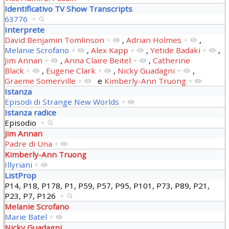
Identificativo TV Show Transcripts
63776
+
Interprete
David Benjamin Tomlinson
+
,
Adrian Holmes
+
,
Melanie Scrofano
+
,
Alex Kapp
+
,
Yetide Badaki
+
,
Jim Annan
+
,
Anna Claire Beitel
+
,
Catherine
Black
+
,
Eugene Clark
+
,
Nicky Guadagni
+
,
Graeme Somerville
+
e
Kimberly-Ann Truong
+
Istanza
Episodi di Strange New Worlds
+
Istanza radice
Episodio
+
Jim Annan
Padre di Una
+
Kimberly-Ann Truong
Illyriani
+
ListProp
P14, P18, P178, P1, P59, P57, P95, P101, P73, P89, P21,
P23, P7, P126
+
Melanie Scrofano
Marie Batel
+
Nicky Guadagni