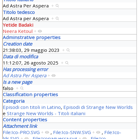
Ad Astra Per Aspera
+
Titolo tedesco
Ad Astra per Aspera
+
Yetide Badaki
Neera Ketoul
+
Adminstrative properties
Creation date
21:38:03, 29 maggio 2023
+
Data di modifica
11:12:07, 26 agosto 2025
+
Has processing error
Ad Astra Per Aspera
+
Is a new page
falso
+
Classification properties
Categoria
Episodi con titoli in Latino
,
Episodi di Strange New Worlds
e
Strange New Worlds - Titoli italiani
Content properties
Attachment link
File:Ico-PRO.SVG
+
,
File:Ico-SNW.SVG
+
,
File:Ico-
lds.SVG
+
,
File:Iconaguerra.svg
+
,
File:Ico-