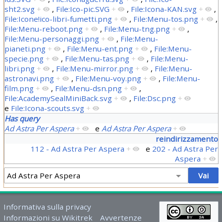
sht2.svg
+
,
File:Ico-pic.SVG
+
,
File:Icona-KAN.svg
+
,
File:Icone!ico-libri-fumetti.png
+
,
File:Menu-tos.png
+
,
File:Menu-reboot.png
+
,
File:Menu-tng.png
+
,
File:Menu-personaggi.png
+
,
File:Menu-
pianeti.png
+
,
File:Menu-ent.png
+
,
File:Menu-
specie.png
+
,
File:Menu-tas.png
+
,
File:Menu-
libri.png
+
,
File:Menu-mirror.png
+
,
File:Menu-
astronavi.png
+
,
File:Menu-voy.png
+
,
File:Menu-
film.png
+
,
File:Menu-dsn.png
+
,
File:AcademySealMiniBack.svg
+
,
File:Dsc.png
+
e
File:Icona-scouts.svg
+
Has query
Ad Astra Per Aspera
+
e
Ad Astra Per Aspera
+
reindirizzamento
112 - Ad Astra Per Aspera
+
e
202 - Ad Astra Per
Aspera
+
Informativa sulla privacy
Informazioni su Wikitrek
Avvertenze