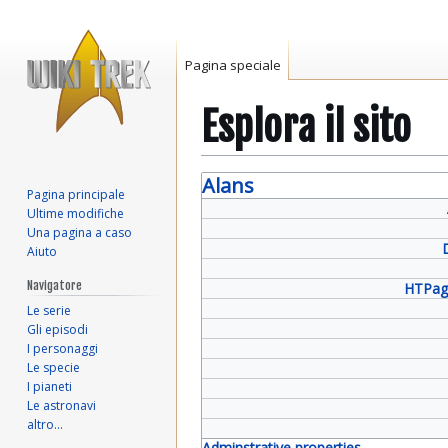
Pagina speciale
Esplora il sito
Vai
Vai
Alans
Pagina principale
alla
alla
Ultime modifiche
navigazione
ricerca
Una pagina a caso
Aiuto
Navigatore
HTPag
Le serie
Gli episodi
I personaggi
Le specie
I pianeti
Le astronavi
altro…
Adminstrative properties