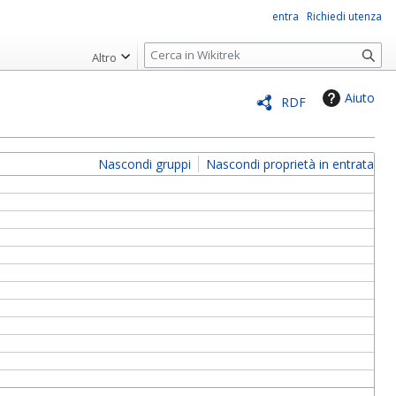
entra
Richiedi utenza
R
Altro
i
c
Aiuto
RDF
e
r
c
Nascondi gruppi
Nascondi proprietà in entrata
a