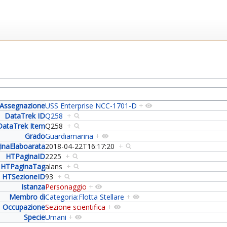
Assegnazione
USS Enterprise NCC-1701-D
+
DataTrek ID
Q258
+
DataTrek Item
Q258
+
Grado
Guardiamarina
+
inaElaboarata
2018-04-22T16:17:20
+
HTPaginaID
2225
+
HTPaginaTag
alans
+
HTSezioneID
93
+
Istanza
Personaggio
+
Membro di
Categoria:Flotta Stellare
+
Occupazione
Sezione scientifica
+
Specie
Umani
+