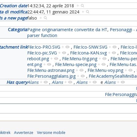
Creation date
14:32:34, 22 aprile 2018
+
ta di modifica
22:44:47, 11 gennaio 2024
+
Is a new page
falso
+
Categoria
Pagine originariamente convertite da HT
,
Personaggi - 
parser function
tachment link
File:Ico-PRO.SVG
+
,
File:Ico-SNW.SVG
+
,
File:Ico
File:Ico-pic.SVG
+
,
File:Icona-KAN.svg
+
,
File:Icon
reboot.png
+
,
File:Menu-tng.png
+
,
File:Menu-pe
ent.png
+
,
File:Menu-specie.png
+
,
File:Menu-tas
File:Menu-astronavi.png
+
,
File:Menu-voy.png
+
,
File:Personaggi!alans.jpg
+
,
File:AcademySealMiniBa
Has query
Alans
+
,
Alans
+
,
Alans
+
e
Alans
+
File:Personaggi!
kitrek
Avvertenze
Versione mobile