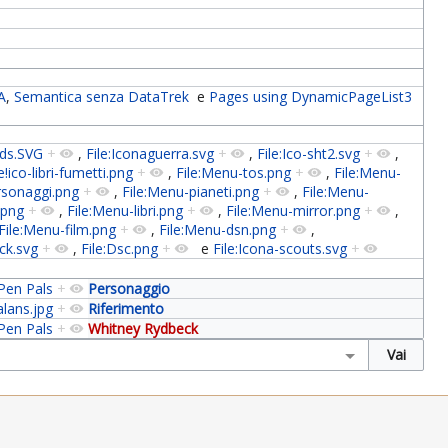
A
,
Semantica senza DataTrek
e
Pages using DynamicPageList3
-lds.SVG
+
,
File:Iconaguerra.svg
+
,
File:Ico-sht2.svg
+
,
e!ico-libri-fumetti.png
+
,
File:Menu-tos.png
+
,
File:Menu-
rsonaggi.png
+
,
File:Menu-pianeti.png
+
,
File:Menu-
.png
+
,
File:Menu-libri.png
+
,
File:Menu-mirror.png
+
,
File:Menu-film.png
+
,
File:Menu-dsn.png
+
,
ck.svg
+
,
File:Dsc.png
+
e
File:Icona-scouts.svg
+
Pen Pals
+
Personaggio
alans.jpg
+
Riferimento
Pen Pals
+
Whitney Rydbeck