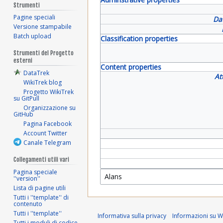
Strumenti
Pagine speciali
Da
Versione stampabile
Batch upload
Classification properties
Strumenti del Progetto
esterni
Content properties
DataTrek
At
WikiTrek blog
Progetto WikiTrek
su GitPull
Organizzazione su
GitHub
Pagina Facebook
Account Twitter
Canale Telegram
Collegamenti utili vari
Pagina speciale
''version''
Lista di pagine utili
Tutti i ''template'' di
contenuto
Tutti i ''template''
Informativa sulla privacy
Informazioni su Wi
Tutti i moduli di codice