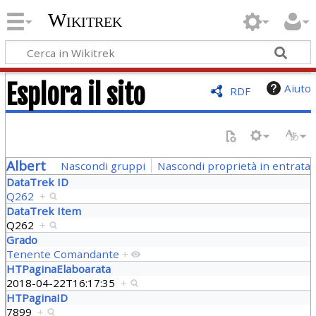
Wikitrek
Esplora il sito
Aiuto
RDF
Albert
Nascondi gruppi
Nascondi proprietà in entrata
DataTrek ID
Q262
+
DataTrek Item
Q262
+
Grado
Tenente Comandante
+
HTPaginaElaboarata
2018-04-22T16:17:35
+
HTPaginaID
7899
+