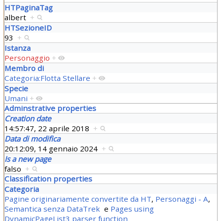
HTPaginaTag
albert
+
HTSezioneID
93
+
Istanza
Personaggio
+
Membro di
Categoria:Flotta Stellare
+
Specie
Umani
+
Adminstrative properties
Creation date
14:57:47, 22 aprile 2018
+
Data di modifica
20:12:09, 14 gennaio 2024
+
Is a new page
falso
+
Classification properties
Categoria
Pagine originariamente convertite da HT
,
Personaggi - A
,
Semantica senza DataTrek
e
Pages using
DynamicPageList3 parser function