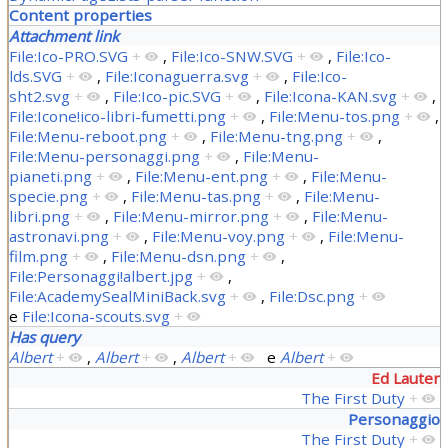
Content properties
Attachment link
File:Ico-PRO.SVG
+
,
File:Ico-SNW.SVG
+
,
File:Ico-
lds.SVG
+
,
File:Iconaguerra.svg
+
,
File:Ico-
sht2.svg
+
,
File:Ico-pic.SVG
+
,
File:Icona-KAN.svg
+
,
File:Icone!ico-libri-fumetti.png
+
,
File:Menu-tos.png
+
,
File:Menu-reboot.png
+
,
File:Menu-tng.png
+
,
File:Menu-personaggi.png
+
,
File:Menu-
pianeti.png
+
,
File:Menu-ent.png
+
,
File:Menu-
specie.png
+
,
File:Menu-tas.png
+
,
File:Menu-
libri.png
+
,
File:Menu-mirror.png
+
,
File:Menu-
astronavi.png
+
,
File:Menu-voy.png
+
,
File:Menu-
film.png
+
,
File:Menu-dsn.png
+
,
File:Personaggi!albert.jpg
+
,
File:AcademySealMiniBack.svg
+
,
File:Dsc.png
+
e
File:Icona-scouts.svg
+
Has query
Albert
+
,
Albert
+
,
Albert
+
e
Albert
+
Ed Lauter
The First Duty
+
Personaggio
The First Duty
+