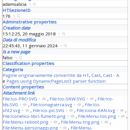
adamsalicia
+
HTSezioneID
176
+
Adminstrative properties
Creation date
15:12:25, 20 maggio 2018
+
Data di modifica
22:45:43, 11 gennaio 2024
+
Is a new page
falso
+
Classification properties
Categoria
Pagine originariamente convertite da HT
,
Cast
,
Cast - A
e
Pages using DynamicPageList3 parser function
Content properties
Attachment link
File:Ico-PRO.SVG
+
,
File:Ico-SNW.SVG
+
,
File:Ico-
lds.SVG
+
,
File:Iconaguerra.svg
+
,
File:Ico-
sht2.svg
+
,
File:Ico-pic.SVG
+
,
File:Icona-KAN.svg
+
,
File:Icone!ico-libri-fumetti.png
+
,
File:Menu-tos.png
+
,
File:Menu-reboot.png
+
,
File:Menu-tng.png
+
,
File:Menu-personaggi.png
+
,
File:Menu-