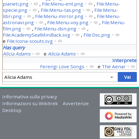
pianeti.png
+
,
File:Menu-ent.png
+
,
File:Menu-
specie.png
+
,
File:Menu-tas.png
+
,
File:Menu-
libri.png
+
,
File:Menu-mirror.png
+
,
File:Menu-
astronavi.png
+
,
File:Menu-voy.png
+
,
File:Menu-
film.png
+
,
File:Menu-dsn.png
+
,
File:AcademySealMiniBack.svg
+
,
File:Dsc.png
+
e
File:Icona-scouts.svg
+
Has query
Alicia Adams
+
e
Alicia Adams
+
Interprete
Ferengi Love Songs
+
e
The Aenar
+
Informativa sulla privacy
Informazioni su Wikitrek
Avvertenze
Desktop