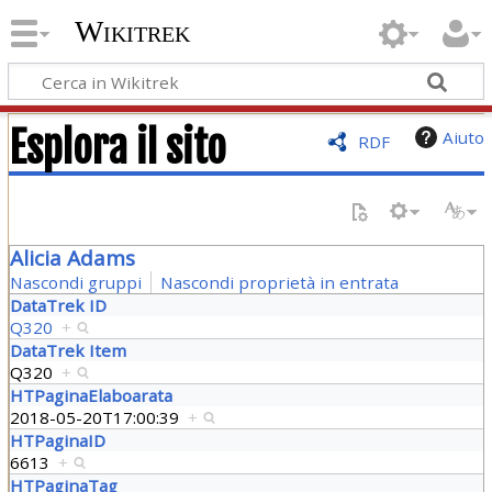
Wikitrek
Esplora il sito
Aiuto
RDF
Alicia Adams
Nascondi gruppi
Nascondi proprietà in entrata
DataTrek ID
Q320
+
DataTrek Item
Q320
+
HTPaginaElaboarata
2018-05-20T17:00:39
+
HTPaginaID
6613
+
HTPaginaTag