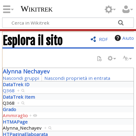
Wikitrek
Esplora il sito
Aiuto
RDF
Alynna Nechayev
Nascondi gruppi
Nascondi proprietà in entrata
DataTrek ID
Q368
+
DataTrek Item
Q368
+
Grado
Ammiraglio
+
HTMAPage
Alynna_Nechayev
+
HTPaginaElaboarata