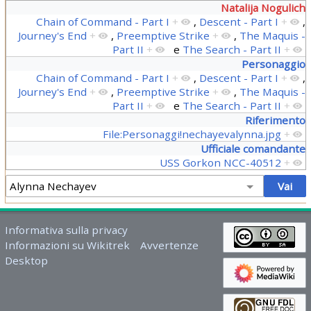
Natalija Nogulich
Chain of Command - Part I
+
,
Descent - Part I
+
,
Journey's End
+
,
Preemptive Strike
+
,
The Maquis -
Part II
+
e
The Search - Part II
+
Personaggio
Chain of Command - Part I
+
,
Descent - Part I
+
,
Journey's End
+
,
Preemptive Strike
+
,
The Maquis -
Part II
+
e
The Search - Part II
+
Riferimento
File:Personaggi!nechayevalynna.jpg
+
Ufficiale comandante
USS Gorkon NCC-40512
+
Informativa sulla privacy
Informazioni su Wikitrek
Avvertenze
Desktop