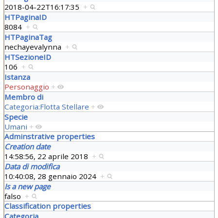
2018-04-22T16:17:35
+
HTPaginaID
8084
+
HTPaginaTag
nechayevalynna
+
HTSezioneID
106
+
Istanza
Personaggio
+
Membro di
Categoria:Flotta Stellare
+
Specie
Umani
+
Adminstrative properties
Creation date
14:58:56, 22 aprile 2018
+
Data di modifica
10:40:08, 28 gennaio 2024
+
Is a new page
falso
+
Classification properties
Categoria