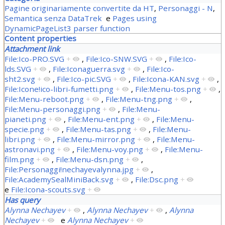
Pagine originariamente convertite da HT
,
Personaggi - N
,
Semantica senza DataTrek
e
Pages using
DynamicPageList3 parser function
Content properties
Attachment link
File:Ico-PRO.SVG
+
,
File:Ico-SNW.SVG
+
,
File:Ico-
lds.SVG
+
,
File:Iconaguerra.svg
+
,
File:Ico-
sht2.svg
+
,
File:Ico-pic.SVG
+
,
File:Icona-KAN.svg
+
,
File:Icone!ico-libri-fumetti.png
+
,
File:Menu-tos.png
+
,
File:Menu-reboot.png
+
,
File:Menu-tng.png
+
,
File:Menu-personaggi.png
+
,
File:Menu-
pianeti.png
+
,
File:Menu-ent.png
+
,
File:Menu-
specie.png
+
,
File:Menu-tas.png
+
,
File:Menu-
libri.png
+
,
File:Menu-mirror.png
+
,
File:Menu-
astronavi.png
+
,
File:Menu-voy.png
+
,
File:Menu-
film.png
+
,
File:Menu-dsn.png
+
,
File:Personaggi!nechayevalynna.jpg
+
,
File:AcademySealMiniBack.svg
+
,
File:Dsc.png
+
e
File:Icona-scouts.svg
+
Has query
Alynna Nechayev
+
,
Alynna Nechayev
+
,
Alynna
Nechayev
+
e
Alynna Nechayev
+