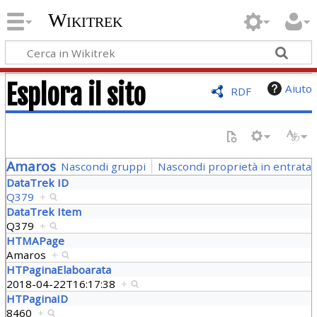
Wikitrek
Esplora il sito
Aiuto
RDF
Amaros
Nascondi gruppi
Nascondi proprietà in entrata
DataTrek ID
Q379
+
DataTrek Item
Q379
+
HTMAPage
Amaros
+
HTPaginaElaboarata
2018-04-22T16:17:38
+
HTPaginaID
8460
+