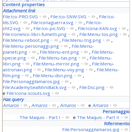
Content properties
Attachment link
File:Ico-PRO.SVG
+
,
File:Ico-SNW.SVG
+
,
File:Ico-
lds.SVG
+
,
File:Iconaguerra.svg
+
,
File:Ico-
sht2.svg
+
,
File:Ico-pic.SVG
+
,
File:Icona-KAN.svg
+
,
File:Icone!ico-libri-fumetti.png
+
,
File:Menu-tos.png
+
,
File:Menu-reboot.png
+
,
File:Menu-tng.png
+
,
File:Menu-personaggi.png
+
,
File:Menu-
pianeti.png
+
,
File:Menu-ent.png
+
,
File:Menu-
specie.png
+
,
File:Menu-tas.png
+
,
File:Menu-
libri.png
+
,
File:Menu-mirror.png
+
,
File:Menu-
astronavi.png
+
,
File:Menu-voy.png
+
,
File:Menu-
film.png
+
,
File:Menu-dsn.png
+
,
File:Personaggi!amaros.jpg
+
,
File:AcademySealMiniBack.svg
+
,
File:Dsc.png
+
e
File:Icona-scouts.svg
+
Has query
Amaros
+
,
Amaros
+
,
Amaros
+
e
Amaros
+
Personaggio
The Maquis - Part I
+
e
The Maquis - Part II
+
Riferimento
File:Personaggi!amaros.jpg
+