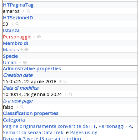
HTPaginaTag
amaros
+
HTSezioneID
93
+
Istanza
Personaggio
+
Membro di
Maquis
+
Specie
Umani
+
Adminstrative properties
Creation date
15:05:25, 22 aprile 2018
+
Data di modifica
10:40:14, 28 gennaio 2024
+
Is a new page
falso
+
Classification properties
Categoria
Pagine originariamente convertite da HT
,
Personaggi - A
,
Semantica senza DataTrek
e
Pages using
DynamicPageList3 parser function