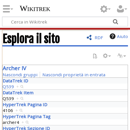
Wikitrek
Esplora il sito
Aiuto
RDF
Archer IV
Nascondi gruppi
Nascondi proprietà in entrata
DataTrek ID
Q539
+
DataTrek Item
Q539
+
HyperTrek Pagina ID
4106
+
HyperTrek Pagina Tag
archer4
+
HyperTrek Sezione ID