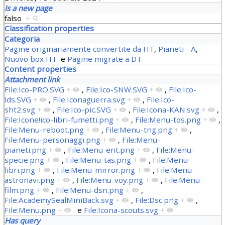
Is a new page
falso
+
Classification properties
Categoria
Pagine originariamente convertite da HT
,
Pianeti - A
,
Nuovo box HT
e
Pagine migrate a DT
Content properties
Attachment link
File:Ico-PRO.SVG
+
,
File:Ico-SNW.SVG
+
,
File:Ico-
lds.SVG
+
,
File:Iconaguerra.svg
+
,
File:Ico-
sht2.svg
+
,
File:Ico-pic.SVG
+
,
File:Icona-KAN.svg
+
,
File:Icone!ico-libri-fumetti.png
+
,
File:Menu-tos.png
+
,
File:Menu-reboot.png
+
,
File:Menu-tng.png
+
,
File:Menu-personaggi.png
+
,
File:Menu-
pianeti.png
+
,
File:Menu-ent.png
+
,
File:Menu-
specie.png
+
,
File:Menu-tas.png
+
,
File:Menu-
libri.png
+
,
File:Menu-mirror.png
+
,
File:Menu-
astronavi.png
+
,
File:Menu-voy.png
+
,
File:Menu-
film.png
+
,
File:Menu-dsn.png
+
,
File:AcademySealMiniBack.svg
+
,
File:Dsc.png
+
,
File:Menu.png
+
e
File:Icona-scouts.svg
+
Has query