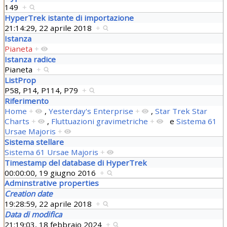
149
+
HyperTrek istante di importazione
21:14:29, 22 aprile 2018
+
Istanza
Pianeta
+
Istanza radice
Pianeta
+
ListProp
P58, P14, P114, P79
+
Riferimento
Home
+
,
Yesterday's Enterprise
+
,
Star Trek Star
Charts
+
,
Fluttuazioni gravimetriche
+
e
Sistema 61
Ursae Majoris
+
Sistema stellare
Sistema 61 Ursae Majoris
+
Timestamp del database di HyperTrek
00:00:00, 19 giugno 2016
+
Adminstrative properties
Creation date
19:28:59, 22 aprile 2018
+
Data di modifica
21:19:03, 18 febbraio 2024
+