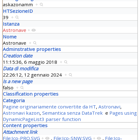
askazonamm
+
HTSezioneID
39
+
Istanza
Astronave
+
Nome
Astronave
+
Adminstrative properties
Creation date
11:15:36, 6 maggio 2018
+
Data di modifica
22:26:12, 12 gennaio 2024
+
Is a new page
falso
+
Classification properties
Categoria
Pagine originariamente convertite da HT
,
Astronavi
,
Astronavi kazon
,
Semantica senza DataTrek
e
Pages using
DynamicPageList3 parser function
Content properties
Attachment link
File:Ico-PRO.SVG
+
,
File:Ico-SNW.SVG
+
,
File:Ico-