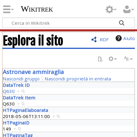
Wikitrek
Esplora il sito
Aiuto
RDF
Astronave ammiraglia
Nascondi gruppi
Nascondi proprietà in entrata
DataTrek ID
Q630
+
DataTrek Item
Q630
+
HTPaginaElaboarata
2018-05-06T13:11:00
+
HTPaginaID
149
+
HTPaginaTag