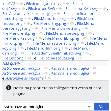
lds.SVG
+
,
File:Iconaguerra.svg
+
,
File:Ico-
sht2.svg
+
,
File:Ico-pic.SVG
+
,
File:Icona-KAN.svg
+
,
File:Astronavi!kazon-sn1.jpg
+
,
File:Icone!ico-libri-
fumetti.png
+
,
File:Menu-tos.png
+
,
File:Menu-
reboot.png
+
,
File:Menu-tng.png
+
,
File:Menu-
personaggi.png
+
,
File:Menu-pianeti.png
+
,
File:Menu-ent.png
+
,
File:Menu-specie.png
+
,
File:Menu-tas.png
+
,
File:Menu-libri.png
+
,
File:Menu-
mirror.png
+
,
File:Menu-astronavi.png
+
,
File:Menu-
voy.png
+
,
File:Menu-film.png
+
,
File:Menu-
dsn.png
+
,
File:AcademySealMiniBack.svg
+
,
File:Dsc.png
+
e
File:Icona-scouts.svg
+
Has query
Astronave ammiraglia
+
,
Astronave ammiraglia
+
,
Astronave ammiraglia
+
,
Astronave ammiraglia
+
e
Astronave ammiraglia
+
Nessuna proprietà ha collegamenti verso questa
pagina.