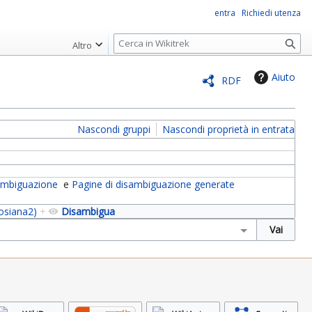
entra
Richiedi utenza
R
Altro
i
c
Aiuto
RDF
e
r
c
Nascondi gruppi
Nascondi proprietà in entrata
a
sambiguazione
e
Pagine di disambiguazione generate
osiana2)
+
Disambigua