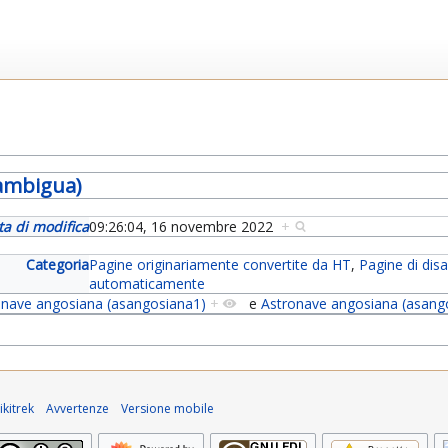
ambigua)
ta di modifica
09:26:04, 16 novembre 2022
+
Categoria
Pagine originariamente convertite da HT
,
Pagine di di
automaticamente
onave angosiana (asangosiana1)
+
e
Astronave angosiana (asang
kitrek
Avvertenze
Versione mobile