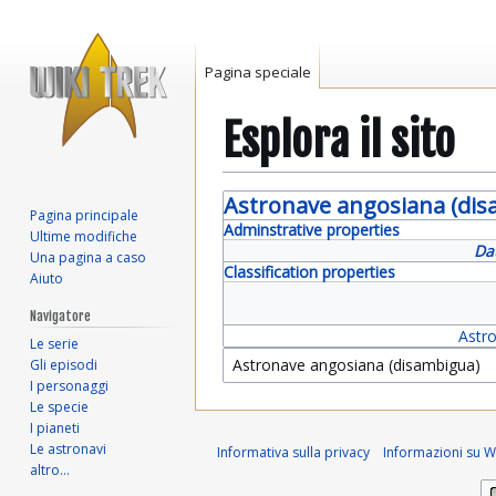
Pagina speciale
Esplora il sito
Vai
Vai
Astronave angosiana (dis
Pagina principale
alla
alla
Adminstrative properties
Ultime modifiche
navigazione
ricerca
Da
Una pagina a caso
Classification properties
Aiuto
Navigatore
Astr
Le serie
Gli episodi
I personaggi
Le specie
I pianeti
Le astronavi
Informativa sulla privacy
Informazioni su Wi
altro…