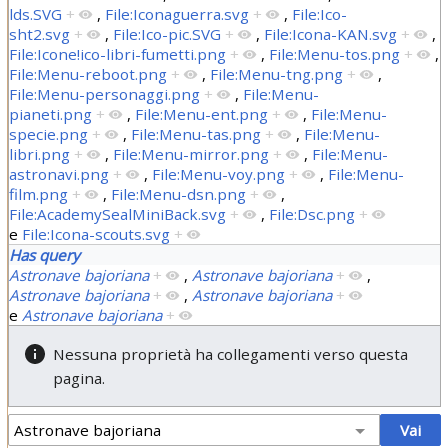
lds.SVG
+
,
File:Iconaguerra.svg
+
,
File:Ico-
sht2.svg
+
,
File:Ico-pic.SVG
+
,
File:Icona-KAN.svg
+
,
File:Icone!ico-libri-fumetti.png
+
,
File:Menu-tos.png
+
,
File:Menu-reboot.png
+
,
File:Menu-tng.png
+
,
File:Menu-personaggi.png
+
,
File:Menu-
pianeti.png
+
,
File:Menu-ent.png
+
,
File:Menu-
specie.png
+
,
File:Menu-tas.png
+
,
File:Menu-
libri.png
+
,
File:Menu-mirror.png
+
,
File:Menu-
astronavi.png
+
,
File:Menu-voy.png
+
,
File:Menu-
film.png
+
,
File:Menu-dsn.png
+
,
File:AcademySealMiniBack.svg
+
,
File:Dsc.png
+
e
File:Icona-scouts.svg
+
Has query
Astronave bajoriana
+
,
Astronave bajoriana
+
,
Astronave bajoriana
+
,
Astronave bajoriana
+
e
Astronave bajoriana
+
Nessuna proprietà ha collegamenti verso questa
pagina.