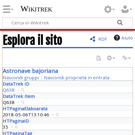
Wikitrek
Esplora il sito
Aiuto
RDF
Astronave bajoriana
Nascondi gruppi
Nascondi proprietà in entrata
DataTrek ID
Q638
+
DataTrek Item
Q638
+
HTPaginaElaboarata
2018-05-06T13:10:46
+
HTPaginaID
35
+
HTPaginaTag