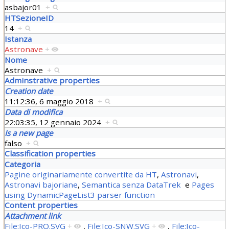
asbajor01
+
HTSezioneID
14
+
Istanza
Astronave
+
Nome
Astronave
+
Adminstrative properties
Creation date
11:12:36, 6 maggio 2018
+
Data di modifica
22:03:35, 12 gennaio 2024
+
Is a new page
falso
+
Classification properties
Categoria
Pagine originariamente convertite da HT
,
Astronavi
,
Astronavi bajoriane
,
Semantica senza DataTrek
e
Pages
using DynamicPageList3 parser function
Content properties
Attachment link
File:Ico-PRO.SVG
+
,
File:Ico-SNW.SVG
+
,
File:Ico-