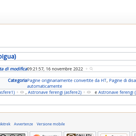
bigua)
ta di modifica
09:21:57, 16 novembre 2022
+
Categoria
Pagine originariamente convertite da HT
,
Pagine di di
automaticamente
asfere1)
+
,
Astronave ferengi (asfere2)
+
e
Astronave ferengi 
kitrek
Avvertenze
Versione mobile