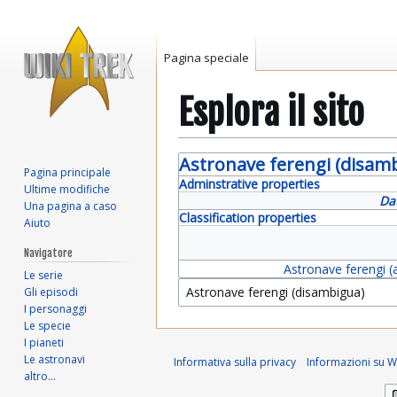
Pagina speciale
Esplora il sito
Vai
Vai
Astronave ferengi (disam
Pagina principale
alla
alla
Adminstrative properties
Ultime modifiche
navigazione
ricerca
Da
Una pagina a caso
Classification properties
Aiuto
Navigatore
Astronave ferengi (
Le serie
Gli episodi
I personaggi
Le specie
I pianeti
Le astronavi
Informativa sulla privacy
Informazioni su Wi
altro…