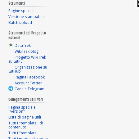
Strumenti
Pagine speciali
Versione stampabile
Batch upload
Strumenti del Progetto
esterni
DataTrek
WikiTrek blog
Progetto WikiTrek
su GitPull
Organizzazione su
GitHub
Pagina Facebook
Account Twitter
Canale Telegram
Collegamenti utili vari
Pagina speciale
''version''
Lista di pagine utili
Tutti i ''template'' di
contenuto
Tutti i ''template''
Tutti i moduli di codice