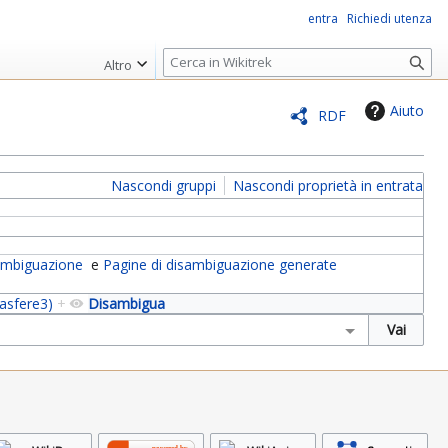
entra
Richiedi utenza
R
Altro
i
c
Aiuto
RDF
e
r
c
Nascondi gruppi
Nascondi proprietà in entrata
a
sambiguazione
e
Pagine di disambiguazione generate
(asfere3)
+
Disambigua