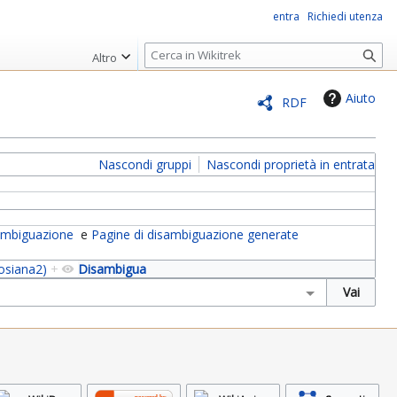
entra
Richiedi utenza
R
Altro
i
c
Aiuto
RDF
e
r
c
Nascondi gruppi
Nascondi proprietà in entrata
a
sambiguazione
e
Pagine di disambiguazione generate
osiana2)
+
Disambigua