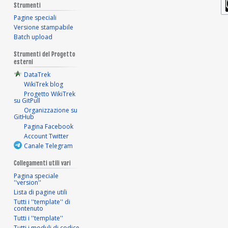
Strumenti
Pagine speciali
Versione stampabile
Batch upload
Strumenti del Progetto
esterni
DataTrek
WikiTrek blog
Progetto WikiTrek
su GitPull
Organizzazione su
GitHub
Pagina Facebook
Account Twitter
Canale Telegram
Collegamenti utili vari
Pagina speciale
''version''
Lista di pagine utili
Tutti i ''template'' di
contenuto
Tutti i ''template''
Tutti i moduli di codice