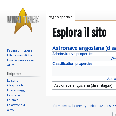
Pagina speciale
Esplora il sito
Vai
Vai
Astronave angosiana (dis
Pagina principale
alla
alla
Adminstrative properties
Ultime modifiche
navigazione
ricerca
Da
Una pagina a caso
Classification properties
Aiuto
Navigatore
Astr
Le serie
Gli episodi
I personaggi
Le specie
I pianeti
Le astronavi
Informativa sulla privacy
Informazioni su Wi
altro…