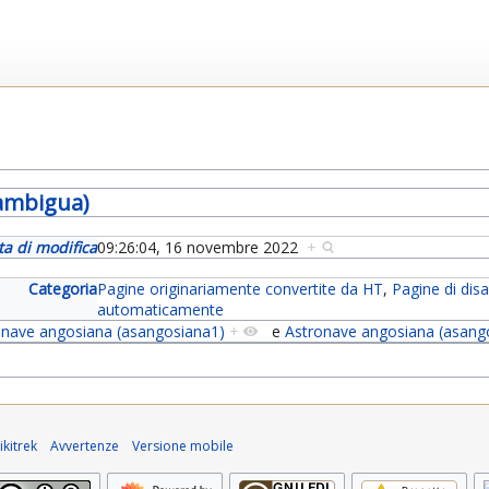
ambigua)
ta di modifica
09:26:04, 16 novembre 2022
+
Categoria
Pagine originariamente convertite da HT
,
Pagine di di
automaticamente
onave angosiana (asangosiana1)
+
e
Astronave angosiana (asang
kitrek
Avvertenze
Versione mobile