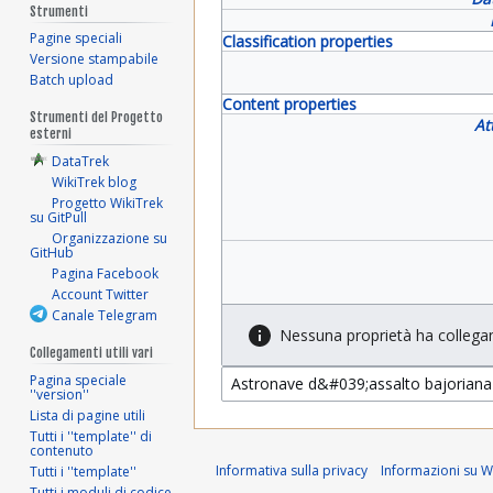
Strumenti
Pagine speciali
Classification properties
Versione stampabile
Batch upload
Content properties
Strumenti del Progetto
At
esterni
DataTrek
WikiTrek blog
Progetto WikiTrek
su GitPull
Organizzazione su
GitHub
Pagina Facebook
Account Twitter
Canale Telegram
Nessuna proprietà ha collega
Collegamenti utili vari
Pagina speciale
''version''
Lista di pagine utili
Tutti i ''template'' di
contenuto
Informativa sulla privacy
Informazioni su Wi
Tutti i ''template''
Tutti i moduli di codice