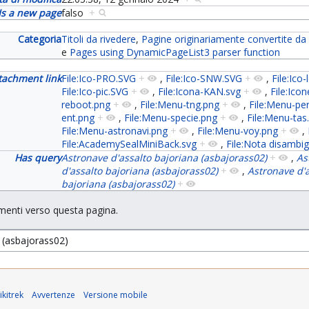
Is a new page
falso
+
Categoria
Titoli da rivedere
,
Pagine originariamente convertite da
e
Pages using DynamicPageList3 parser function
tachment link
File:Ico-PRO.SVG
+
,
File:Ico-SNW.SVG
+
,
File:Ico
File:Ico-pic.SVG
+
,
File:Icona-KAN.svg
+
,
File:Icon
reboot.png
+
,
File:Menu-tng.png
+
,
File:Menu-pe
ent.png
+
,
File:Menu-specie.png
+
,
File:Menu-tas
File:Menu-astronavi.png
+
,
File:Menu-voy.png
+
,
File:AcademySealMiniBack.svg
+
,
File:Nota disambi
Has query
Astronave d'assalto bajoriana (asbajorass02)
+
,
As
d'assalto bajoriana (asbajorass02)
+
,
Astronave d'a
bajoriana (asbajorass02)
+
menti verso questa pagina.
kitrek
Avvertenze
Versione mobile