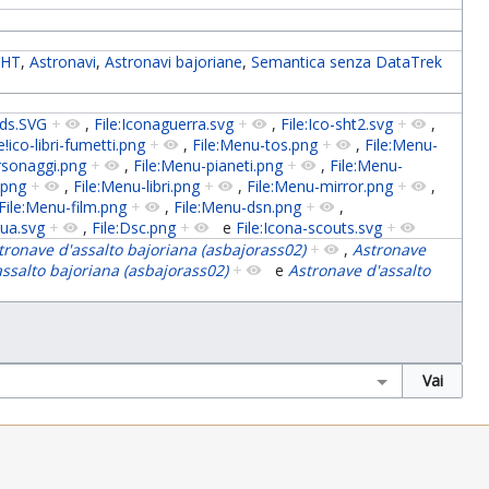
 HT
,
Astronavi
,
Astronavi bajoriane
,
Semantica senza DataTrek
-lds.SVG
+
,
File:Iconaguerra.svg
+
,
File:Ico-sht2.svg
+
,
e!ico-libri-fumetti.png
+
,
File:Menu-tos.png
+
,
File:Menu-
rsonaggi.png
+
,
File:Menu-pianeti.png
+
,
File:Menu-
.png
+
,
File:Menu-libri.png
+
,
File:Menu-mirror.png
+
,
File:Menu-film.png
+
,
File:Menu-dsn.png
+
,
gua.svg
+
,
File:Dsc.png
+
e
File:Icona-scouts.svg
+
tronave d'assalto bajoriana (asbajorass02)
+
,
Astronave
ssalto bajoriana (asbajorass02)
+
e
Astronave d'assalto