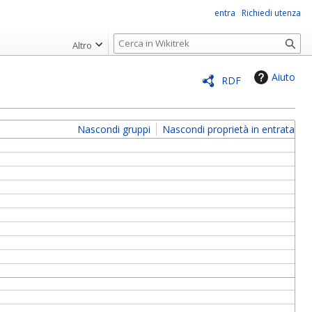
entra
Richiedi utenza
R
Altro
i
c
Aiuto
RDF
e
r
c
Nascondi gruppi
Nascondi proprietà in entrata
a