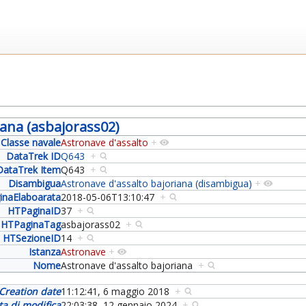
iana (asbajorass02)
Classe navale
Astronave d'assalto
+
DataTrek ID
Q643
+
DataTrek Item
Q643
+
Disambigua
Astronave d'assalto bajoriana (disambigua)
+
inaElaboarata
2018-05-06T13:10:47
+
HTPaginaID
37
+
HTPaginaTag
asbajorass02
+
HTSezioneID
14
+
Istanza
Astronave
+
Nome
Astronave d'assalto bajoriana
+
Creation date
11:12:41, 6 maggio 2018
+
ta di modifica
22:03:38, 12 gennaio 2024
+