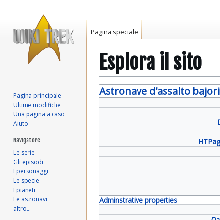
Pagina speciale
Esplora il sito
Vai
Vai
Astronave d'assalto bajor
Pagina principale
alla
alla
Ultime modifiche
navigazione
ricerca
Una pagina a caso
Aiuto
Navigatore
HTPag
Le serie
Gli episodi
I personaggi
Le specie
I pianeti
Le astronavi
Adminstrative properties
altro…
Da