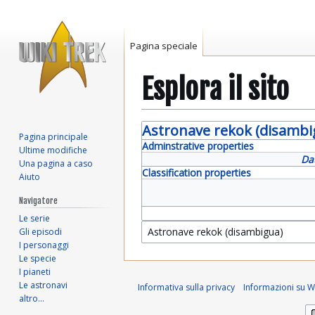
Pagina speciale
Esplora il sito
Vai
Vai
Astronave rekok (disambi
Pagina principale
alla
alla
Adminstrative properties
Ultime modifiche
navigazione
ricerca
Da
Una pagina a caso
Classification properties
Aiuto
Navigatore
Le serie
Gli episodi
I personaggi
Le specie
I pianeti
Le astronavi
Informativa sulla privacy
Informazioni su Wi
altro…