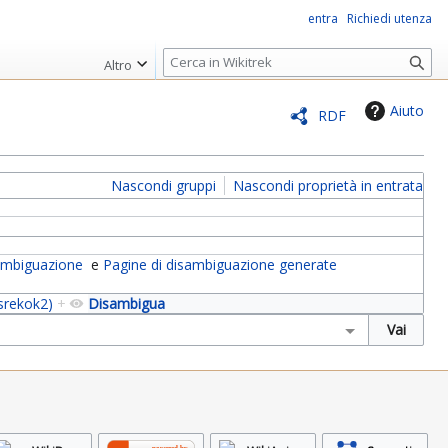
entra
Richiedi utenza
R
Altro
i
c
Aiuto
RDF
e
r
c
Nascondi gruppi
Nascondi proprietà in entrata
a
sambiguazione
e
Pagine di disambiguazione generate
srekok2)
+
Disambigua