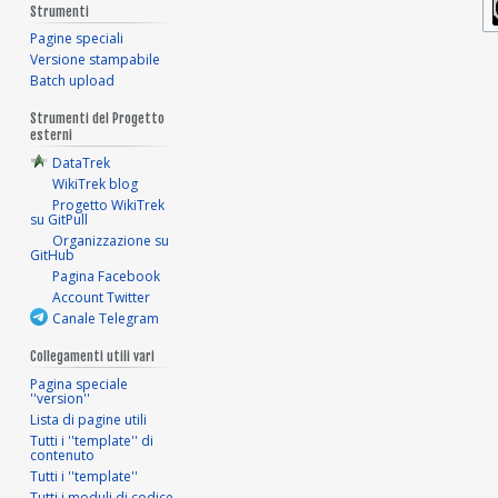
Strumenti
Pagine speciali
Versione stampabile
Batch upload
Strumenti del Progetto
esterni
DataTrek
WikiTrek blog
Progetto WikiTrek
su GitPull
Organizzazione su
GitHub
Pagina Facebook
Account Twitter
Canale Telegram
Collegamenti utili vari
Pagina speciale
''version''
Lista di pagine utili
Tutti i ''template'' di
contenuto
Tutti i ''template''
Tutti i moduli di codice