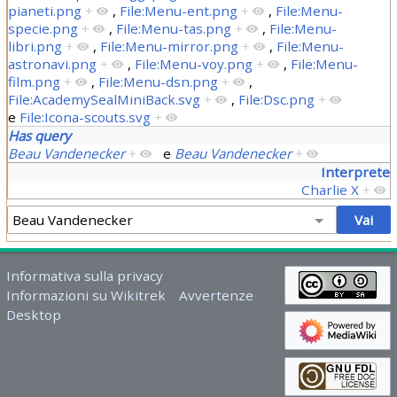
pianeti.png
+
,
File:Menu-ent.png
+
,
File:Menu-
specie.png
+
,
File:Menu-tas.png
+
,
File:Menu-
libri.png
+
,
File:Menu-mirror.png
+
,
File:Menu-
astronavi.png
+
,
File:Menu-voy.png
+
,
File:Menu-
film.png
+
,
File:Menu-dsn.png
+
,
File:AcademySealMiniBack.svg
+
,
File:Dsc.png
+
e
File:Icona-scouts.svg
+
Has query
Beau Vandenecker
+
e
Beau Vandenecker
+
Interprete
Charlie X
+
Informativa sulla privacy
Informazioni su Wikitrek
Avvertenze
Desktop