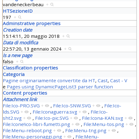
vandeneckerbeau
+
HTSezioneID
197
+
Adminstrative properties
Creation date
15:14:11, 20 maggio 2018
+
Data di modifica
22:57:20, 13 gennaio 2024
+
Is a new page
falso
+
Classification properties
Categoria
Pagine originariamente convertite da HT
,
Cast
,
Cast - V
e
Pages using DynamicPageList3 parser function
Content properties
Attachment link
File:Ico-PRO.SVG
+
,
File:Ico-SNW.SVG
+
,
File:Ico-
lds.SVG
+
,
File:Iconaguerra.svg
+
,
File:Ico-
sht2.svg
+
,
File:Ico-pic.SVG
+
,
File:Icona-KAN.svg
+
,
File:Icone!ico-libri-fumetti.png
+
,
File:Menu-tos.png
+
,
File:Menu-reboot.png
+
,
File:Menu-tng.png
+
,
File:Menu-personaggi.png
+
,
File:Menu-