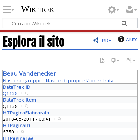
Wikitrek
Esplora il sito
Aiuto
RDF
Beau Vandenecker
Nascondi gruppi
Nascondi proprietà in entrata
DataTrek ID
Q1138
+
DataTrek Item
Q1138
+
HTPaginaElaboarata
2018-05-20T17:00:41
+
HTPaginaID
6750
+
HTPaginaTag