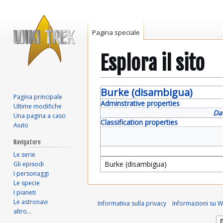
Pagina speciale
Esplora il sito
Vai
Vai
Burke (disambigua)
Pagina principale
alla
alla
Adminstrative properties
Ultime modifiche
navigazione
ricerca
Da
Una pagina a caso
Classification properties
Aiuto
Navigatore
Le serie
Gli episodi
I personaggi
Le specie
I pianeti
Le astronavi
Informativa sulla privacy
Informazioni su Wi
altro…