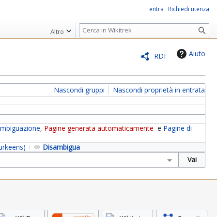
entra
Richiedi utenza
R
Altro
i
c
Aiuto
RDF
e
r
c
Nascondi gruppi
Nascondi proprietà in entrata
a
sambiguazione
,
Pagine generata automaticamente
e
Pagine di
urkeens)
+
Disambigua