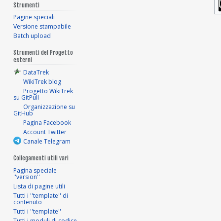
Strumenti
Pagine speciali
Versione stampabile
Batch upload
Strumenti del Progetto
esterni
DataTrek
WikiTrek blog
Progetto WikiTrek
su GitPull
Organizzazione su
GitHub
Pagina Facebook
Account Twitter
Canale Telegram
Collegamenti utili vari
Pagina speciale
''version''
Lista di pagine utili
Tutti i ''template'' di
contenuto
Tutti i ''template''
Tutti i moduli di codice