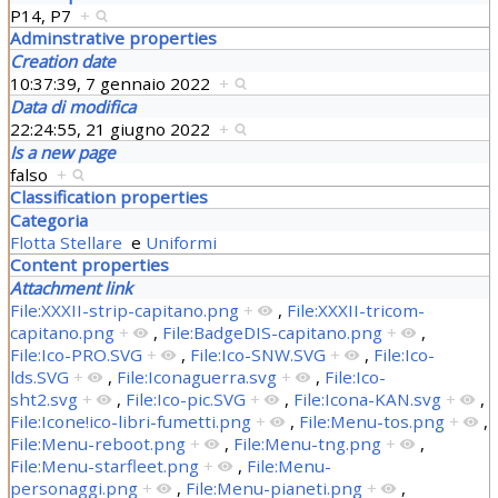
P14, P7
+
Adminstrative properties
Creation date
10:37:39, 7 gennaio 2022
+
Data di modifica
22:24:55, 21 giugno 2022
+
Is a new page
falso
+
Classification properties
Categoria
Flotta Stellare
e
Uniformi
Content properties
Attachment link
File:XXXII-strip-capitano.png
+
,
File:XXXII-tricom-
capitano.png
+
,
File:BadgeDIS-capitano.png
+
,
File:Ico-PRO.SVG
+
,
File:Ico-SNW.SVG
+
,
File:Ico-
lds.SVG
+
,
File:Iconaguerra.svg
+
,
File:Ico-
sht2.svg
+
,
File:Ico-pic.SVG
+
,
File:Icona-KAN.svg
+
,
File:Icone!ico-libri-fumetti.png
+
,
File:Menu-tos.png
+
,
File:Menu-reboot.png
+
,
File:Menu-tng.png
+
,
File:Menu-starfleet.png
+
,
File:Menu-
personaggi.png
+
,
File:Menu-pianeti.png
+
,