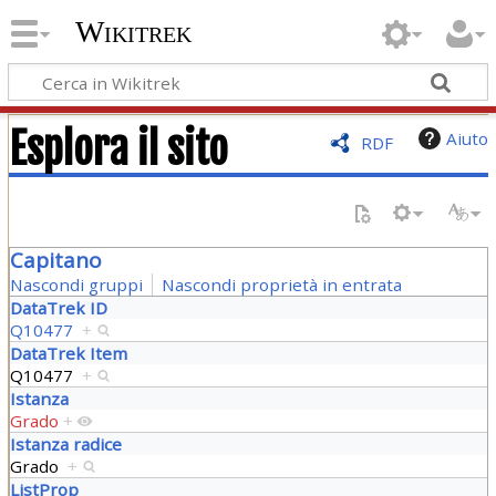
Wikitrek
Esplora il sito
Aiuto
RDF
Capitano
Nascondi gruppi
Nascondi proprietà in entrata
DataTrek ID
Q10477
+
DataTrek Item
Q10477
+
Istanza
Grado
+
Istanza radice
Grado
+
ListProp