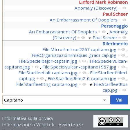
Linford Mark Robinson
Anomaly (Discovery)
+
Paul Scheer
An Embarrassment Of Dooplers
+
Personaggio
An Embarrassment Of Dooplers
+
,
Anomaly
(Discovery)
+
e
Paul Scheer
+
Riferimento
File:Mirror!mirror2267 capitano.jpg
+
,
File:Organizzazioni!maquis-gradi-cap.jpg
+
,
File:Specie!bajor-captain.jpg
+
,
File:Specie!vulcan-
capitano.jpg
+
,
File:Specie!vulcan-capitano1957.jpg
+
,
File:Starfleet!alt capitano.jpg
+
,
File:Starfleet!film1
capt.jpg
+
,
File:Starfleet!film2-6 capitano.jpg
+
,
File:Starfleet!tng capitano.jpg
+
e
File:Starfleet!tos
cap.jpg
+
Informativa sulla privacy
Informazioni su Wikitrek
Avvertenze