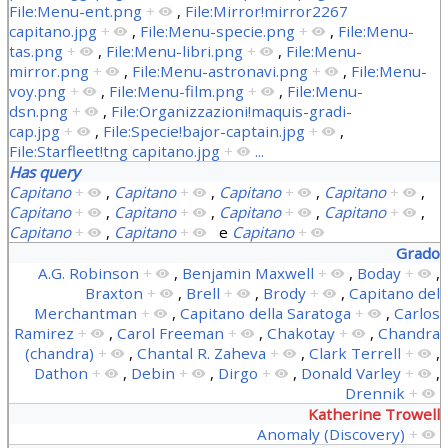
File:Menu-ent.png
+
,
File:Mirror!mirror2267
capitano.jpg
+
,
File:Menu-specie.png
+
,
File:Menu-
tas.png
+
,
File:Menu-libri.png
+
,
File:Menu-
mirror.png
+
,
File:Menu-astronavi.png
+
,
File:Menu-
voy.png
+
,
File:Menu-film.png
+
,
File:Menu-
dsn.png
+
,
File:Organizzazioni!maquis-gradi-
cap.jpg
+
,
File:Specie!bajor-captain.jpg
+
,
File:Starfleet!tng capitano.jpg
+
...
Has query
Capitano
+
,
Capitano
+
,
Capitano
+
,
Capitano
+
,
Capitano
+
,
Capitano
+
,
Capitano
+
,
Capitano
+
,
Capitano
+
,
Capitano
+
e
Capitano
+
Grado
A.G. Robinson
+
,
Benjamin Maxwell
+
,
Boday
+
,
Braxton
+
,
Brell
+
,
Brody
+
,
Capitano del
Merchantman
+
,
Capitano della Saratoga
+
,
Carlos
Ramirez
+
,
Carol Freeman
+
,
Chakotay
+
,
Chandra
(chandra)
+
,
Chantal R. Zaheva
+
,
Clark Terrell
+
,
Dathon
+
,
Debin
+
,
Dirgo
+
,
Donald Varley
+
,
Drennik
+
Katherine Trowell
Anomaly (Discovery)
+