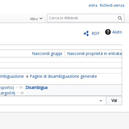
entra
Richiedi utenza
R
Altro
i
c
Aiuto
RDF
e
r
c
Nascondi gruppi
Nascondi proprietà in entrata
a
sambiguazione
e
Pagine di disambiguazione generate
asporto)
+
Disambigua
cargo04)
+