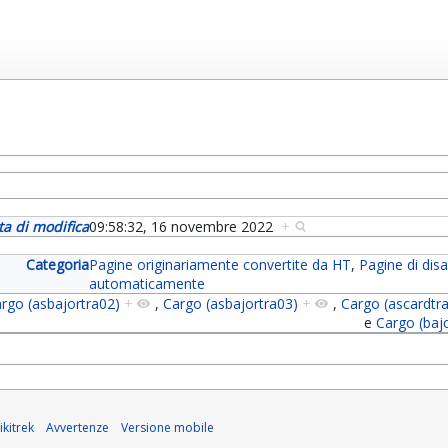
ta di modifica
09:58:32, 16 novembre 2022
+
Categoria
Pagine originariamente convertite da HT
,
Pagine di di
automaticamente
rgo (asbajortra02)
+
,
Cargo (asbajortra03)
+
,
Cargo (ascardtr
e
Cargo (baj
kitrek
Avvertenze
Versione mobile