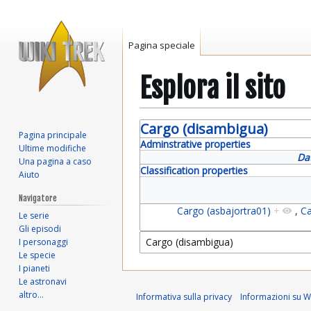
Pagina speciale
Esplora il sito
Vai
Vai
Cargo (disambigua)
Pagina principale
alla
alla
Adminstrative properties
Ultime modifiche
navigazione
ricerca
Da
Una pagina a caso
Classification properties
Aiuto
Navigatore
Cargo (asbajortra01)
+
,
Ca
Le serie
Gli episodi
I personaggi
Le specie
I pianeti
Le astronavi
altro…
Informativa sulla privacy
Informazioni su Wi