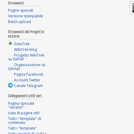
Strumenti
Pagine speciali
Versione stampabile
Batch upload
Strumenti del Progetto
esterni
DataTrek
WikiTrek blog
Progetto WikiTrek
su GitPull
Organizzazione su
GitHub
Pagina Facebook
Account Twitter
Canale Telegram
Collegamenti utili vari
Pagina speciale
''version''
Lista di pagine utili
Tutti i ''template'' di
contenuto
Tutti i ''template''
Tutti i moduli di codice