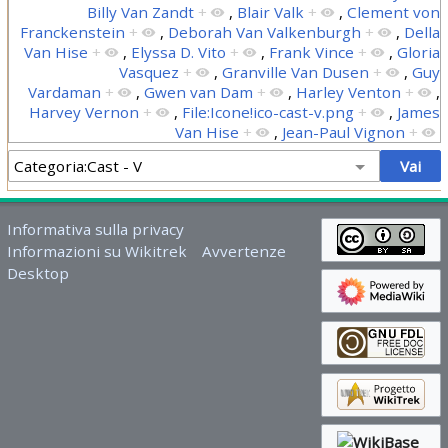
Billy Van Zandt
+
,
Blair Valk
+
,
Clement von
Franckenstein
+
,
Deborah Van Valkenburgh
+
,
Della
Van Hise
+
,
Elyssa D. Vito
+
,
Frank Vince
+
,
Gloria
Vasquez
+
,
Granville Van Dusen
+
,
Guy
Vardaman
+
,
Gwen van Dam
+
,
Harley Venton
+
,
Harvey Vernon
+
,
File:Icone!ico-cast-v.png
+
,
James
Van Hise
+
,
Jean-Paul Vignon
+
Informativa sulla privacy
Informazioni su Wikitrek
Avvertenze
Desktop