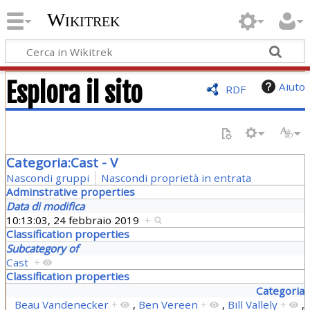
Wikitrek
Esplora il sito
Aiuto
RDF
Categoria:Cast - V
Nascondi gruppi
Nascondi proprietà in entrata
Adminstrative properties
Data di modifica
10:13:03, 24 febbraio 2019
+
Classification properties
Subcategory of
Cast
+
Classification properties
Categoria
Beau Vandenecker
+
,
Ben Vereen
+
,
Bill Vallely
+
,