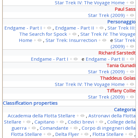
Star Trek IV: The Voyage Home
+
Paul Sass
Star Trek (2009)
+
Personaggio
Endgame - Part I
+
,
Endgame - Part II
+
,
Star Trek III:
The Search for Spock
+
,
Star Trek IV: The Voyage
Home
+
,
Star Trek: Insurrection
+
e
Star Trek
(2009)
+
Richard Sarstedt
Endgame - Part I
+
e
Endgame - Part II
+
Tania Gunadi
Star Trek (2009)
+
Thaddeus Golas
Star Trek IV: The Voyage Home
+
Tiffany Collie
Star Trek (2009)
+
Classification properties
Categoria
Accademia della Flotta Stellare
+
,
Astronavi della Flotta
Stellare
+
,
Capitano
+
,
Codici brevi
+
,
College della
guerra
+
,
Comandante
+
,
Corpo di ingegneri della
Flotta Stellare
+
,
Delta Flyer
+
,
Flotta Stellare
+
,