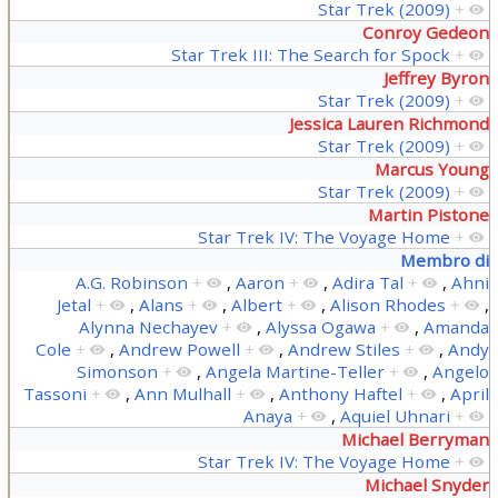
Star Trek (2009)
+
Conroy Gedeon
Star Trek III: The Search for Spock
+
Jeffrey Byron
Star Trek (2009)
+
Jessica Lauren Richmond
Star Trek (2009)
+
Marcus Young
Star Trek (2009)
+
Martin Pistone
Star Trek IV: The Voyage Home
+
Membro di
A.G. Robinson
+
,
Aaron
+
,
Adira Tal
+
,
Ahni
Jetal
+
,
Alans
+
,
Albert
+
,
Alison Rhodes
+
,
Alynna Nechayev
+
,
Alyssa Ogawa
+
,
Amanda
Cole
+
,
Andrew Powell
+
,
Andrew Stiles
+
,
Andy
Simonson
+
,
Angela Martine-Teller
+
,
Angelo
Tassoni
+
,
Ann Mulhall
+
,
Anthony Haftel
+
,
April
Anaya
+
,
Aquiel Uhnari
+
Michael Berryman
Star Trek IV: The Voyage Home
+
Michael Snyder