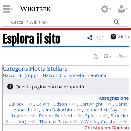
Wikitrek
Esplora il sito
Aiuto
RDF
Categoria:Flotta Stellare
Nascondi gruppi
Nascondi proprietà in entrata
Questa pagina non ha proprietà.
Assegnazione
Bullock
+
,
Calvin Hudson
+
,
Cartwright
+
,
Daniel
Leonard
+
,
Klim Dokachin
+
,
Leonard McCoy
+
,
Leyton
+
,
Robert Bennett
+
,
Spock
+
,
Strickler
(strickler)
+
,
Thomas Paris
+
e
Wesley Crusher
+
Christopher Doohan