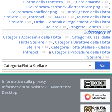
Giorno della Frontiera
+
,
Guardiamarina
+
,
File:Icone!ico-astronavi-flottastellare.png
+
,
File:Icone!ico-starfleet.png
+
,
Intelligence della Flotta
Stellare
+
,
Intrepid
+
,
MACO
+
,
Museo della Flotta
Stellare
+
,
Ordini Generali e Regolamenti della Flotta
Stellare
+
,
Progetto Genesis
+
Subcategory of
Categoria:Accademia della Flotta
+
,
Categoria:Classi della
Flotta Stellare
+
,
Categoria:Direttive della Flotta
Stellare
+
,
Categoria:Flotta Stellare - Classe
Intrepid
+
e
Categoria:Procedure della Flotta
Stellare
+
Informativa sulla privacy
Informazioni su Wikitrek
Avvertenze
Desktop