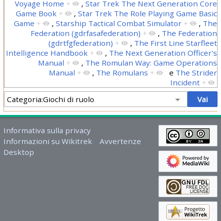
Voyage Home
+
,
Star Trek The Next Generation Core
Game Book
+
,
Star Trek The Role Playing Game Basic
Game
+
,
Starship Tactical Combat Simulator
+
,
The
Federation (gdrfasafederation)
+
,
The Federation
(gdrtfgfederation)
+
,
The First Line Starfleet
Intelligence Handbook
+
,
The Next Generation Officer's
Manual
+
,
The Romulan Way: Game Operations
Manual
+
,
The Romulans
+
e
The Strider
Incident
+
Informativa sulla privacy
Informazioni su Wikitrek
Avvertenze
Desktop