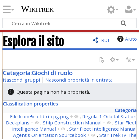
Wikitrek
Esplora il sito
Aiuto
RDF
Categoria:Giochi di ruolo
Nascondi gruppi
Nascondi proprietà in entrata
Questa pagina non ha proprietà.
Classification properties
Categoria
File:Icone!ico-libri-rpg.png
+
,
Regula-1 Orbital Station
Deckplans
+
,
Ship Construction Manual
+
,
Star Fleet
Intelligence Manual
+
,
Star Fleet Intelligence Manual
Agent's Orientation Sourcebook
+
,
Star Trek IV The