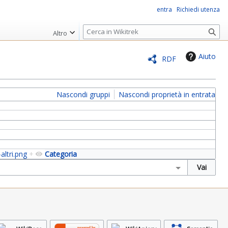
entra
Richiedi utenza
R
Altro
i
c
Aiuto
RDF
e
r
c
Nascondi gruppi
Nascondi proprietà in entrata
a
-altri.png
+
Categoria