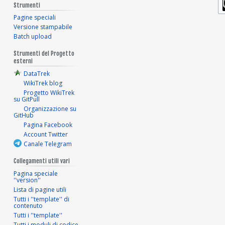
Strumenti
Pagine speciali
Versione stampabile
Batch upload
Strumenti del Progetto
esterni
DataTrek
WikiTrek blog
Progetto WikiTrek
su GitPull
Organizzazione su
GitHub
Pagina Facebook
Account Twitter
Canale Telegram
Collegamenti utili vari
Pagina speciale
''version''
Lista di pagine utili
Tutti i ''template'' di
contenuto
Tutti i ''template''
Tutti i moduli di codice