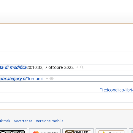
ta di modifica
20:10:32, 7 ottobre 2022
+
ubcategory of
Romanzi
+
File:Icone!ico-libri
kitrek
Avvertenze
Versione mobile