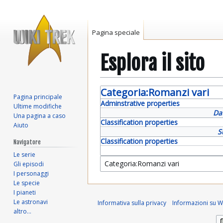
Pagina speciale
Esplora il sito
Vai
Vai
Categoria:Romanzi vari
Pagina principale
alla
alla
Adminstrative properties
Ultime modifiche
navigazione
ricerca
Da
Una pagina a caso
Classification properties
Aiuto
S
Classification properties
Navigatore
Le serie
Gli episodi
I personaggi
Le specie
I pianeti
Le astronavi
Informativa sulla privacy
Informazioni su Wi
altro…